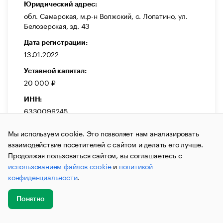
Юридический адрес:
обл. Самарская, м.р-н Волжский, с. Лопатино, ул.
Белозерская, зд. 43
Дата регистрации:
13.01.2022
Уставной капитал:
20 000 ₽
ИНН:
6330096245
ОГРН:
Мы используем cookie. Это позволяет нам анализировать
1226300000783
взаимодействие посетителей с сайтом и делать его лучше.
Продолжая пользоваться сайтом, вы соглашаетесь с
Выручка:
использованием файлов cookie
и
политикой
0 ₽
конфиденциальности
.
Темп прироста:
—
Понятно
Добавить
Главное
Эксперты
Кейсы
Мероприятия
новость