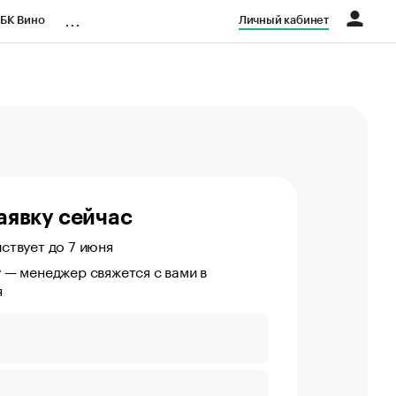
...
БК Вино
Личный кабинет
азета
аявку сейчас
ствует до 7 июня
 — менеджер свяжется с вами в
я