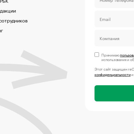
 РБК
едакции
 сотрудников
нг
Принимаю
пользов
использования и о
Этот сайт защищен re
конфиденциальности