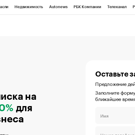
асли
Недвижимость
Autonews
РБК Компании
Телеканал
Р
К Курсы
РБК Life
Тренды
Визионеры
Национальные проекты
онный клуб
Исследования
Кредитные рейтинги
Франшизы
Г
Проверка контрагентов
Политика
Экономика
Бизнес
ы
Оставьте з
Предложение дей
Заполните форму
иска на
ближайшее врем
50%
для
знеса