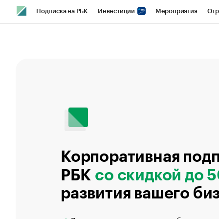
Подписка на РБК
Инвестиции
Мероприятия
Отр
Спорт
Школа управления РБК
РБК Образование
РБ
Город
Стиль
Крипто
РБК Бизнес-среда
Дискусси
Спецпроекты СПб
Конференции СПб
Спецпроекты
Технологии и медиа
Финансы
Рынок наличной валют
Корпоративная подп
РБК
со скидкой до 
развития вашего би