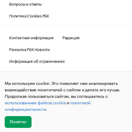
Вопросы и ответы
Политика Cookies РБК
Контактная информация
Редакция
Рассылка РБК Новости
Информация об ограничениях
Правовая информация
О соблюдении авторских прав
Мы используем cookie. Это позволяет нам анализировать
© АО «РОСБИЗНЕСКОНСАЛТИНГ»,
1995–2026.
Сообщения
и материалы информационного агентства «РБК»
взаимодействие посетителей с сайтом и делать его лучше.
(зарегистрировано Федеральной службой по надзору в сфере
Продолжая пользоваться сайтом, вы соглашаетесь с
связи, информационных технологий и массовых
использованием файлов cookie
и
политикой
коммуникаций (Роскомнадзор) 09.12.2015 за номером ИА
№ФС77-63848) сопровождаются пометкой «РБК». Отдельные
конфиденциальности
.
публикации могут содержать информацию,
не предназначенную для пользователей
до 18 лет.
companycardsfeedback@rbc.ru
Понятно
Добавить
Главное
Эксперты
Кейсы
Мероприятия