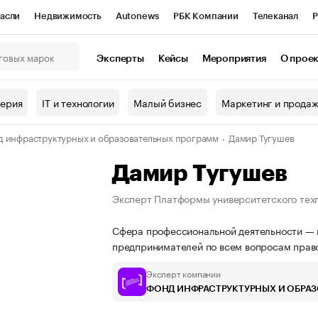
асли
Недвижимость
Autonews
РБК Компании
Телеканал
Р
К Курсы
РБК Life
Тренды
Визионеры
Национальные проекты
Эксперты
Кейсы
Мероприятия
О прое
онный клуб
Исследования
Кредитные рейтинги
Франшизы
Г
терия
IT и технологии
Малый бизнес
Маркетинг и прода
Проверка контрагентов
Политика
Экономика
Бизнес
 инфраструктурных и образовательных программ
Дамир Тугушев
ы
Дамир Тугушев
Эксперт Платформы университетского тех
Сфера профессиональной деятельности — 
предпринимателей по всем вопросам право
Эксперт компании
ФОНД ИНФРАСТРУКТУРНЫХ И ОБРА