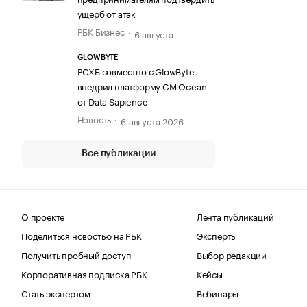
ущерб от атак
РБК Бизнес
6 августа
GLOWBYTE
РСХБ совместно с GlowByte
внедрил платформу CM Ocean
от Data Sapience
Новость
6 августа 2026
Все публикации
О проекте
Лента публикаций
Поделиться новостью на РБК
Эксперты
Получить пробный доступ
Выбор редакции
Корпоративная подписка РБК
Кейсы
Стать экспертом
Вебинары