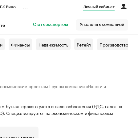
...
БК Вино
Личный кабинет
Стать экспертом
Управлять компанией
кте
азета
жи
Финансы
Недвижимость
Ретейл
Производство
кономическим проектам Группы компаний «Налоги и
м бухгалтерского учета и налогообложения (НДС, налог на
О). Специализируется на экономическом и финансовом