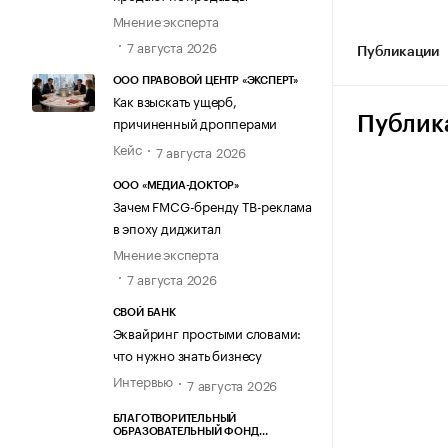
Мнение эксперта
7 августа 2026
Публикации
ООО ПРАВОВОЙ ЦЕНТР «ЭКСПЕРТ»
Как взыскать ущерб,
причиненный дропперами
Публик
Кейс
7 августа 2026
ООО «МЕДИА-ДОКТОР»
Зачем FMCG-бренду ТВ-реклама
в эпоху диджитал
Мнение эксперта
7 августа 2026
СВОЙ БАНК
Эквайринг простыми словами:
что нужно знать бизнесу
Интервью
7 августа 2026
БЛАГОТВОРИТЕЛЬНЫЙ
ОБРАЗОВАТЕЛЬНЫЙ ФОНД
«МАРХАМАТ»