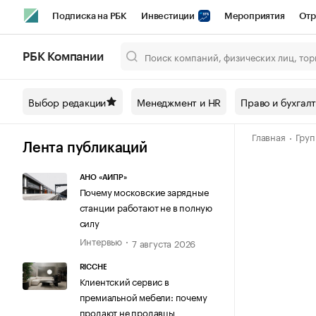
Подписка на РБК
Инвестиции
Мероприятия
Отр
Спорт
Школа управления РБК
РБК Образование
РБ
РБК Компании
Город
Стиль
Крипто
РБК Бизнес-среда
Дискусси
Выбор редакции
Менеджмент и HR
Право и бухгал
Спецпроекты СПб
Конференции СПб
Спецпроекты
Главная
Гру
Технологии и медиа
Финансы
Рынок наличной валют
Лента публикаций
АНО «АИПР»
Почему московские зарядные
станции работают не в полную
силу
Интервью
7 августа 2026
RICCHE
Клиентский сервис в
премиальной мебели: почему
продают не продавцы