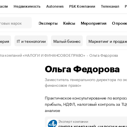
асли
Недвижимость
Autonews
РБК Компании
Телеканал
Р
К Курсы
РБК Life
Тренды
Визионеры
Национальные проекты
Эксперты
Кейсы
Мероприятия
О прое
онный клуб
Исследования
Кредитные рейтинги
Франшизы
Г
терия
IT и технологии
Малый бизнес
Маркетинг и прода
Проверка контрагентов
Политика
Экономика
Бизнес
ппа компаний «НАЛОГИ И ФИНАНСОВОЕ ПРАВО»
Ольга Федорова
ы
Ольга Федорова
Заместитель генерального директора по э
финансовое право»
Практическое консультирование по вопроса
прибыль, НДФЛ, налоговый контроль за ТЦ
анализе
Эксперт компании