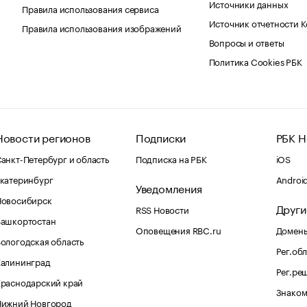
Источники данных
Правила использования сервиса
Источник отчетности 
Правила использования изображений
Вопросы и ответы
Политика Cookies РБК
Новости регионов
Подписки
РБК Н
анкт-Петербург и область
Подписка на РБК
iOS
катеринбург
Androi
Уведомления
Новосибирск
Други
RSS Новости
Башкортостан
Оповещения RBC.ru
Домены
ологодская область
Рег.об
Калининград
Рег.ре
раснодарский край
Знаком
Нижний Новгород