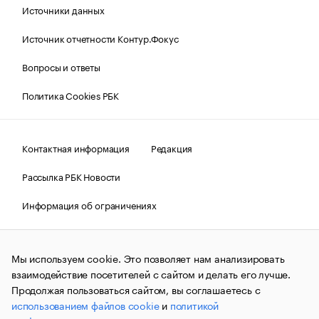
Источники данных
Источник отчетности Контур.Фокус
Вопросы и ответы
Политика Cookies РБК
Контактная информация
Редакция
Рассылка РБК Новости
Информация об ограничениях
Правовая информация
О соблюдении авторских прав
Мы используем cookie. Это позволяет нам анализировать
© АО «РОСБИЗНЕСКОНСАЛТИНГ»,
1995–2026.
Сообщения
и материалы информационного агентства «РБК»
взаимодействие посетителей с сайтом и делать его лучше.
(зарегистрировано Федеральной службой по надзору в сфере
Продолжая пользоваться сайтом, вы соглашаетесь с
связи, информационных технологий и массовых
использованием файлов cookie
и
политикой
коммуникаций (Роскомнадзор) 09.12.2015 за номером ИА
№ФС77-63848) сопровождаются пометкой «РБК». Отдельные