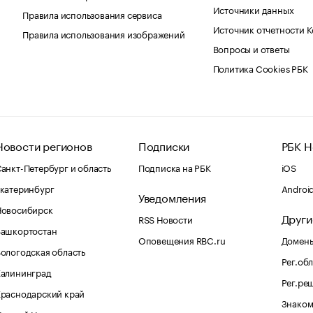
Источники данных
Правила использования сервиса
Источник отчетности 
Правила использования изображений
Вопросы и ответы
Политика Cookies РБК
Новости регионов
Подписки
РБК Н
анкт-Петербург и область
Подписка на РБК
iOS
катеринбург
Androi
Уведомления
Новосибирск
Други
RSS Новости
Башкортостан
Оповещения RBC.ru
Домены
ологодская область
Рег.об
Калининград
Рег.ре
раснодарский край
Знаком