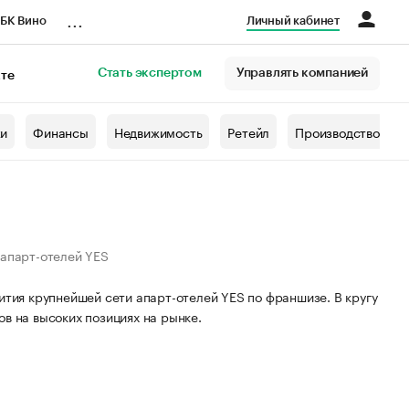
...
БК Вино
Личный кабинет
Стать экспертом
Управлять компанией
кте
азета
жи
Финансы
Недвижимость
Ретейл
Производство
 апарт-отелей YES
ития крупнейшей сети апарт-отелей YES по франшизе. В кругу
в на высоких позициях на рынке.