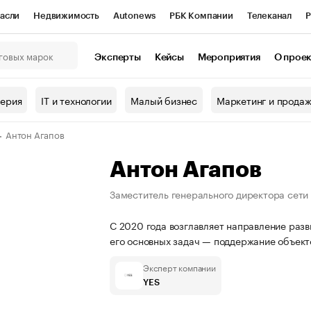
асли
Недвижимость
Autonews
РБК Компании
Телеканал
Р
К Курсы
РБК Life
Тренды
Визионеры
Национальные проекты
Эксперты
Кейсы
Мероприятия
О прое
онный клуб
Исследования
Кредитные рейтинги
Франшизы
Г
терия
IT и технологии
Малый бизнес
Маркетинг и прода
Проверка контрагентов
Политика
Экономика
Бизнес
Антон Агапов
ы
Антон Агапов
Заместитель генерального директора сети
С 2020 года возглавляет направление разв
его основных задач — поддержание объекто
Эксперт компании
YES