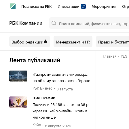
Подписка на РБК
Инвестиции
Мероприятия
Отр
Спорт
Школа управления РБК
РБК Образование
РБ
РБК Компании
Город
Стиль
Крипто
РБК Бизнес-среда
Дискусси
Выбор редакции
Менеджмент и HR
Право и бухгал
Спецпроекты СПб
Конференции СПб
Спецпроекты
Главная
YES
Технологии и медиа
Финансы
Рынок наличной валют
Лента публикаций
«Газпром» заметил антирекорд
по объему запасов газа в Европе
РБК Бизнес
8 августа
НЕФТЕТРАФИК
Получили 26 468 заявок по 38 р
через ВК: кейс онлайн-школы в
мягкой нише
Кейс
8 августа 2026