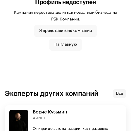
Профиль недоступен
связана с судебной системой, работала:
Компания перестала делиться новостями бизнеса на
РБК Компании.
в Арбитражных судах субъектов Российской
Федерации: Волгоградской области, Республики
Я представитель компании
Коми, города Москвы;
На главную
судьей, экс-заместитель председателя
арбитражного суда.
В арбитражном суде рассматрив…
Эксперты других компаний
Все
Борис Кузьмин
АЙNET
От идеи до автоматизации: как правильно