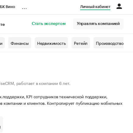
...
БК Вино
Личный кабинет
Стать экспертом
Управлять компанией
кте
азета
жи
Финансы
Недвижимость
Ретейл
Производство
seCRM, работает в компании 6 лет.
х.поддержки, KPI сотрудников технической поддержки,
в компании и клиентов. Контролирует публикацию мобильных
Ч