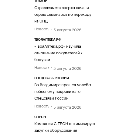
ТЕНЗОР
Отраслевые эксперты начали
серию семинаров по переходу
на ЭПД
Новость
5 августа 2026
ТВОЯАПТЕКА.РФ
«ТвояАптека.рф» изучила
отношение покупателей к
бонусам
Новость
5 августа 2026
СПЕЦСВЯЗЬ РОССИИ
Во Владимире прошел молебен
небесному покровителю
Спецсвязи России
Новость
5 августа 2026
C-TECH
Компания C-TECH оптимизирует
закупки оборудования