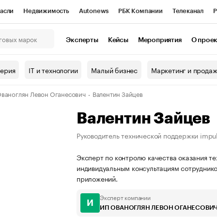
асли
Недвижимость
Autonews
РБК Компании
Телеканал
Р
К Курсы
РБК Life
Тренды
Визионеры
Национальные проекты
Эксперты
Кейсы
Мероприятия
О прое
онный клуб
Исследования
Кредитные рейтинги
Франшизы
Г
терия
IT и технологии
Малый бизнес
Маркетинг и прода
Проверка контрагентов
Политика
Экономика
Бизнес
ваноглян Левон Оганесович
Валентин Зайцев
ы
Валентин Зайцев
Руководитель технической поддержки impul
Эксперт по контролю качества оказания те
индивидуальным консультациям сотруднико
приложений.
Эксперт компании
И
ИП ОВАНОГЛЯН ЛЕВОН ОГАНЕСОВИ