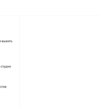
и выжить
-студии
отив