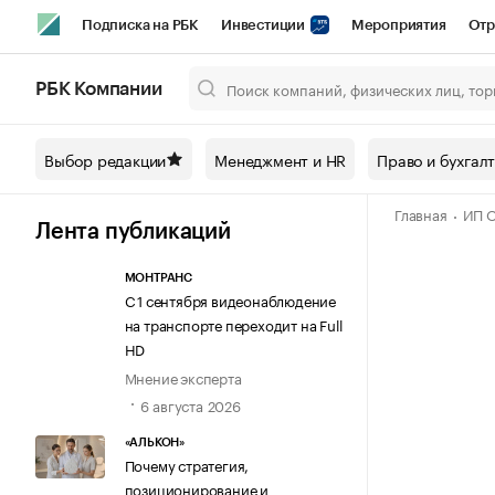
Подписка на РБК
Инвестиции
Мероприятия
Отр
Спорт
Школа управления РБК
РБК Образование
РБ
РБК Компании
Город
Стиль
Крипто
РБК Бизнес-среда
Дискусси
Выбор редакции
Менеджмент и HR
Право и бухгал
Спецпроекты СПб
Конференции СПб
Спецпроекты
Главная
ИП О
Технологии и медиа
Финансы
Рынок наличной валют
Лента публикаций
МОНТРАНС
С 1 сентября видеонаблюдение
на транспорте переходит на Full
HD
Мнение эксперта
6 августа 2026
«АЛЬКОН»
Почему стратегия,
позиционирование и