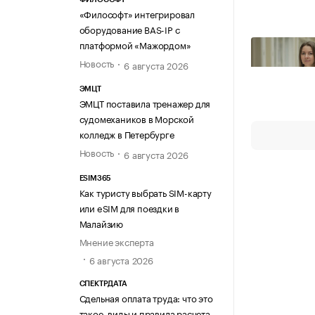
«Философт» интегрировал
оборудование BAS-IP с
платформой «Мажордом»
Новость
6 августа 2026
ЭМЦТ
ЭМЦТ поставила тренажер для
судомехаников в Морской
колледж в Петербурге
Новость
6 августа 2026
ESIM365
Как туристу выбрать SIM-карту
или eSIM для поездки в
Малайзию
Мнение эксперта
6 августа 2026
СПЕКТРДАТА
Сдельная оплата труда: что это
такое, виды и правила расчета