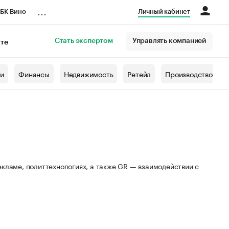
...
БК Вино
Личный кабинет
Стать экспертом
Управлять компанией
кте
азета
жи
Финансы
Недвижимость
Ретейл
Производство
кламе, политтехнологиях, а также GR — взаимодействии с