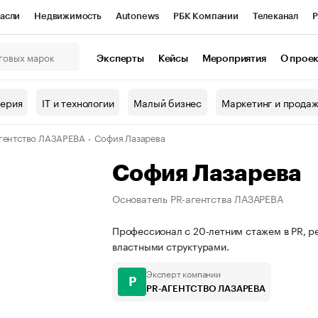
асли
Недвижимость
Autonews
РБК Компании
Телеканал
Р
К Курсы
РБК Life
Тренды
Визионеры
Национальные проекты
Эксперты
Кейсы
Мероприятия
О прое
онный клуб
Исследования
Кредитные рейтинги
Франшизы
Г
терия
IT и технологии
Малый бизнес
Маркетинг и прода
Проверка контрагентов
Политика
Экономика
Бизнес
гентство ЛАЗАРЕВА
София Лазарева
ы
София Лазарева
Основатель PR-агентства ЛАЗАРЕВА
Профессионал с 20-летним стажем в PR, ре
властными структурами.
Эксперт компании
P
PR-АГЕНТСТВО ЛАЗАРЕВА