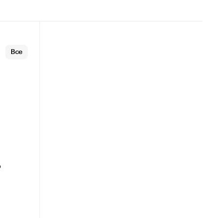
Все
а
о