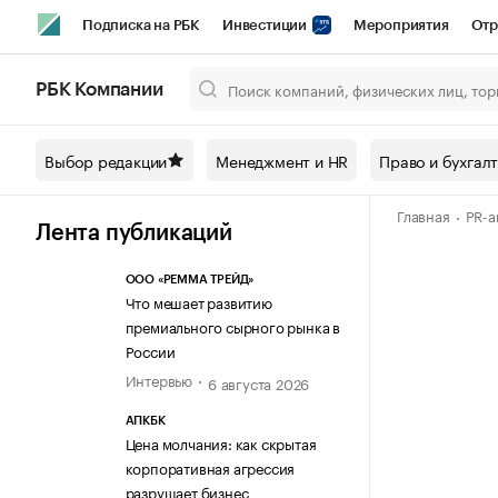
Подписка на РБК
Инвестиции
Мероприятия
Отр
Спорт
Школа управления РБК
РБК Образование
РБ
РБК Компании
Город
Стиль
Крипто
РБК Бизнес-среда
Дискусси
Выбор редакции
Менеджмент и HR
Право и бухгал
Спецпроекты СПб
Конференции СПб
Спецпроекты
Главная
PR-а
Технологии и медиа
Финансы
Рынок наличной валют
Лента публикаций
ООО «РЕММА ТРЕЙД»
Что мешает развитию
премиального сырного рынка в
России
Интервью
6 августа 2026
АПКБК
Цена молчания: как скрытая
корпоративная агрессия
разрушает бизнес