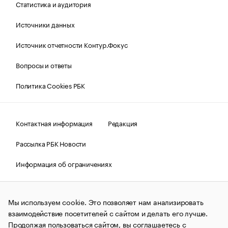
Статистика и аудитория
Источники данных
Источник отчетности Контур.Фокус
Вопросы и ответы
Политика Cookies РБК
Контактная информация
Редакция
Рассылка РБК Новости
Информация об ограничениях
Правовая информация
О соблюдении авторских прав
Мы используем cookie. Это позволяет нам анализировать
© АО «РОСБИЗНЕСКОНСАЛТИНГ»,
1995–2026.
Сообщения
и материалы информационного агентства «РБК»
взаимодействие посетителей с сайтом и делать его лучше.
(зарегистрировано Федеральной службой по надзору в сфере
Продолжая пользоваться сайтом, вы соглашаетесь с
связи, информационных технологий и массовых