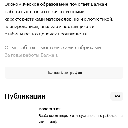
Экономическое образование помогает Балжан
работать не только с качественными
характеристиками материалов, но и с логистикой,
планированием, анализом поставщиков и
стабильностью цепочек производства.
Опыт работы с монгольскими фабриками
За годы работы Балжан:
изучила технологию обработки кашемира:
Полная биография
сортировка, очистка, расчесывание, прядение,
контроль плотности и мягкости;
участвовала в налаживании поставок от домашних
Публикации
Все
хозяйств и крупных фабрик Монголии;
MONGOLSHOP
обучалась у технологов на местах, чтобы понимать
Верблюжья шерсть для суставов: что работает, а
что — миф
сырье не только теоретически, но и тактильно — «в