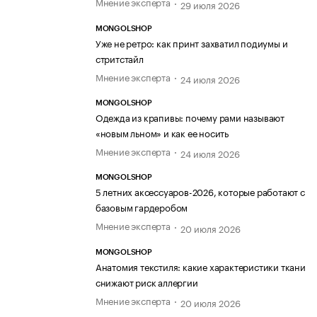
Мнение эксперта
руках»;
29 июля 2026
MONGOLSHOP
лично контролирует соответствие технологий
Уже не ретро: как принт захватил подиумы и
обработке, состоящей из восьми этапов,
стритстайл
требуемой Mongolshop;
Мнение эксперта
24 июля 2026
участвует…
MONGOLSHOP
Одежда из крапивы: почему рами называют
«новым льном» и как ее носить
Мнение эксперта
24 июля 2026
MONGOLSHOP
5 летних аксессуаров-2026, которые работают с
базовым гардеробом
Мнение эксперта
20 июля 2026
MONGOLSHOP
Анатомия текстиля: какие характеристики ткани
снижают риск аллергии
Мнение эксперта
20 июля 2026