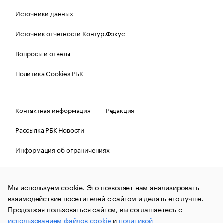
Источники данных
Источник отчетности Контур.Фокус
Вопросы и ответы
Политика Cookies РБК
Контактная информация
Редакция
Рассылка РБК Новости
Информация об ограничениях
Правовая информация
О соблюдении авторских прав
Мы используем cookie. Это позволяет нам анализировать
© АО «РОСБИЗНЕСКОНСАЛТИНГ»,
1995–2026.
Сообщения
и материалы информационного агентства «РБК»
взаимодействие посетителей с сайтом и делать его лучше.
(зарегистрировано Федеральной службой по надзору в сфере
Продолжая пользоваться сайтом, вы соглашаетесь с
связи, информационных технологий и массовых
использованием файлов cookie
и
политикой
коммуникаций (Роскомнадзор) 09.12.2015 за номером ИА