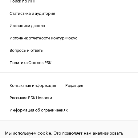
Поиск по ИНН
Статистика и аудитория
Источники данных
Источник отчетности Контур.Фокус
Вопросы и ответы
Политика Cookies РБК
Контактная информация
Редакция
Рассылка РБК Новости
Информация об ограничениях
Правовая информация
О соблюдении авторских прав
Мы используем cookie. Это позволяет нам анализировать
© АО «РОСБИЗНЕСКОНСАЛТИНГ»,
1995–2026.
Сообщения