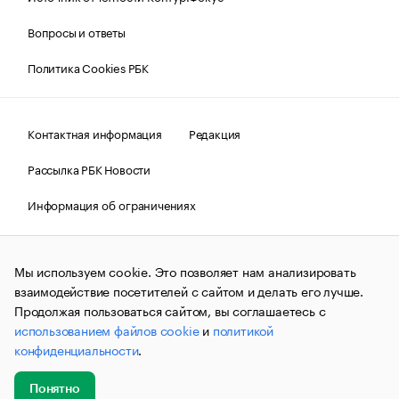
Вопросы и ответы
Политика Cookies РБК
Контактная информация
Редакция
Рассылка РБК Новости
Информация об ограничениях
Правовая информация
О соблюдении авторских прав
Мы используем cookie. Это позволяет нам анализировать
© АО «РОСБИЗНЕСКОНСАЛТИНГ»,
1995–2026.
Сообщения
и материалы информационного агентства «РБК»
взаимодействие посетителей с сайтом и делать его лучше.
(зарегистрировано Федеральной службой по надзору в сфере
Продолжая пользоваться сайтом, вы соглашаетесь с
связи, информационных технологий и массовых
использованием файлов cookie
и
политикой
коммуникаций (Роскомнадзор) 09.12.2015 за номером ИА
№ФС77-63848) сопровождаются пометкой «РБК». Отдельные
конфиденциальности
.
публикации могут содержать информацию,
не предназначенную для пользователей
до 18 лет.
companycardsfeedback@rbc.ru
Понятно