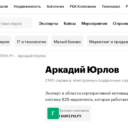
асли
Недвижимость
Autonews
РБК Компании
Телеканал
Р
К Курсы
РБК Life
Тренды
Визионеры
Национальные проекты
Эксперты
Кейсы
Мероприятия
О прое
онный клуб
Исследования
Кредитные рейтинги
Франшизы
Г
терия
IT и технологии
Малый бизнес
Маркетинг и прода
Проверка контрагентов
Политика
Экономика
Бизнес
ТЕРИ.РУ
Аркадий Юрлов
ы
Аркадий Юрлов
CMO сервиса электронных подарочных серт
Эксперт в области корпоративной мотивац
систему B2B-маркетинга, которая работает
Эксперт компании
Г
ГИФТЕРИ.РУ