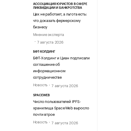
АССОЦИАЦИЯ ЮРИСТОВ В СФЕРЕ
ЛИКВИДАЦИИ И БАНКРОТСТВА
Цех не работает, а льгота есть:
что доказать фермерскому
бизнесу
Мнение эксперта
7 августа 2026
БФТ-ХОЛДИНГ
БФТ-Холдинг и Циан подписали
соглашение об
информационном
сотрудничестве
Новость
7 августа 2026
SPACEWEB
Число пользователей IPFS-
хранилища SpaceWeb выросло
почти втрое
Новость
7 августа 2026