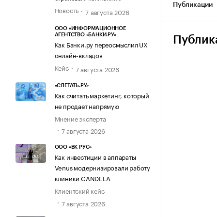
Публикации
Новость
7 августа 2026
ООО «ИНФОРМАЦИОННОЕ
АГЕНТСТВО «БАНКИ.РУ»
Публик
Как Банки.ру переосмыслил UX
онлайн-вкладов
Кейс
7 августа 2026
«СЛЕТАТЬ.РУ»
Как считать маркетинг, который
не продает напрямую
Мнение эксперта
7 августа 2026
ООО «ВК РУС»
Как инвестиции в аппараты
Venus модернизировали работу
клиники CANDELA
Клиентский кейс
7 августа 2026