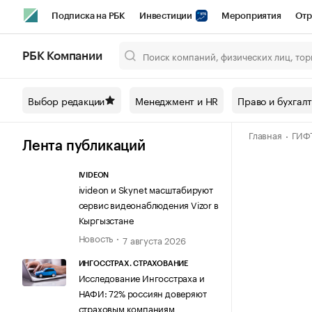
Подписка на РБК
Инвестиции
Мероприятия
Отр
Спорт
Школа управления РБК
РБК Образование
РБ
РБК Компании
Город
Стиль
Крипто
РБК Бизнес-среда
Дискусси
Выбор редакции
Менеджмент и HR
Право и бухгал
Спецпроекты СПб
Конференции СПб
Спецпроекты
Главная
ГИФ
Технологии и медиа
Финансы
Рынок наличной валют
Лента публикаций
IVIDEON
ivideon и Skynet масштабируют
сервис видеонаблюдения Vizor в
Кыргызстане
Новость
7 августа 2026
ИНГОССТРАХ. СТРАХОВАНИЕ
Исследование Ингосстраха и
НАФИ: 72% россиян доверяют
страховым компаниям