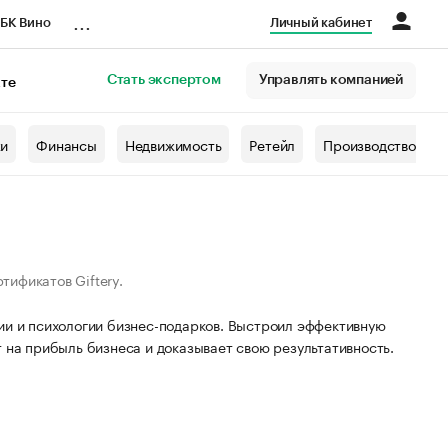
...
БК Вино
Личный кабинет
Стать экспертом
Управлять компанией
кте
азета
жи
Финансы
Недвижимость
Ретейл
Производство
ификатов Giftery.
ии и психологии бизнес-подарков. Выстроил эффективную
 на прибыль бизнеса и доказывает свою результативность.