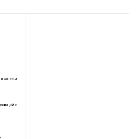
 в сделки
нзакций в
и