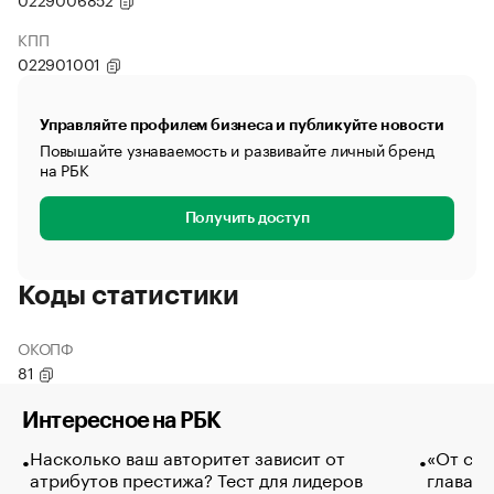
КПП
022901001
Управляйте профилем бизнеса и публикуйте новости
Повышайте узнаваемость и развивайте личный бренд
на РБК
Получить доступ
Коды статистики
ОКОПФ
81
Интересное на РБК
Насколько ваш авторитет зависит от
«От спо
атрибутов престижа? Тест для лидеров
глава к