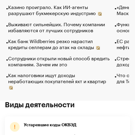
Казино проиграло. Как ИИ-агенты
«Деньги
разрушают букмекерскую индустрию
Маск в 
Выживают сильнейших. Почему компании
Функции
избавляются от лучших сотрудников
основ э
Как банк Wildberries резко нарастил
ЕС раз
кредиты селлерам до атак на склады
нефти —
Сотрудники открыли новый способ вредить
Стресс 
компаниям. Зачем им это
доходов
Как налоговики ищут доходы
Что обв
неработающих покупателей яхт и квартир
для Tel
Виды деятельности
Устаревшие коды ОКВЭД