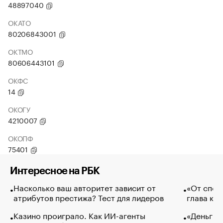
48897040
ОКАТО
80206843001
ОКТМО
80606443101
ОКФС
14
ОКОГУ
4210007
ОКОПФ
75401
Интересное на РБК
Насколько ваш авторитет зависит от
«От спор
атрибутов престижа? Тест для лидеров
глава ко
Казино проиграло. Как ИИ-агенты
«Деньги б