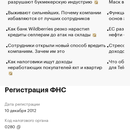
разрушают букмекерскую индустрию
Маск в и
Выживают сильнейших. Почему компании
Функции 
избавляются от лучших сотрудников
основ эф
Как банк Wildberries резко нарастил
ЕС разре
кредиты селлерам до атак на склады
нефти — 
Сотрудники открыли новый способ вредить
Стресс о
компаниям. Зачем им это
доходов 
Как налоговики ищут доходы
Что обви
неработающих покупателей яхт и квартир
для Tele
Регистрация ФНС
Дата регистрации
10 декабря 2012
Код налогового органа
0280