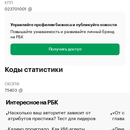
КПП
023701001
Управляйте профилем бизнеса и публикуйте новости
Повышайте узнаваемость и развивайте личный бренд
на РБК
Получить доступ
Коды статистики
ОКОПФ
75403
Интересное на РБК
Насколько ваш авторитет зависит от
«От спо
атрибутов престижа? Тест для лидеров
глава к
Казино проиграло. Как ИИ-агенты
«Деньги