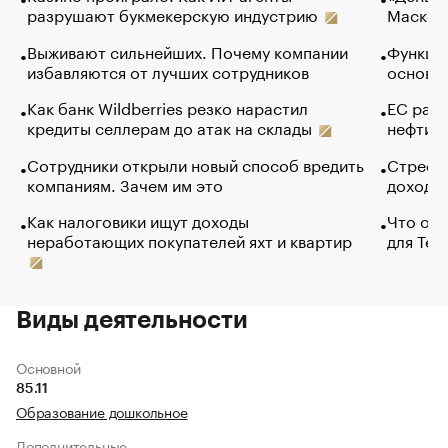
разрушают букмекерскую индустрию
Маск в 
Выживают сильнейших. Почему компании
Функции
избавляются от лучших сотрудников
основ э
Как банк Wildberries резко нарастил
ЕС раз
кредиты селлерам до атак на склады
нефти —
Сотрудники открыли новый способ вредить
Стресс 
компаниям. Зачем им это
доходов
Как налоговики ищут доходы
Что обв
неработающих покупателей яхт и квартир
для Tel
Виды деятельности
Основной
85.11
Образование дошкольное
Дополнительные