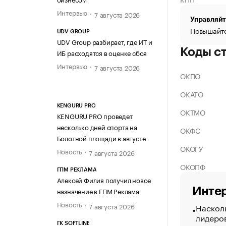
Интервью
7 августа 2026
Управляйт
Повышайте
UDV GROUP
UDV Group разбирает, где ИТ и
Коды с
ИБ расходятся в оценке сбоя
Интервью
7 августа 2026
ОКПО
ОКАТО
KENGURU PRO
ОКТМО
KENGURU PRO проведет
несколько дней спорта на
ОКФС
Болотной площади в августе
ОКОГУ
Новость
7 августа 2026
ОКОПФ
ГПМ РЕКЛАМА
Алексей Филия получил новое
Интер
назначение в ГПМ Реклама
Новость
7 августа 2026
Насколь
лидеро
ГК SOFTLINE