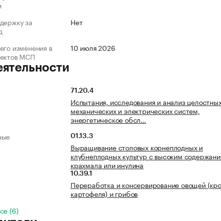
и
держку за
Нет
д
его изменения в
10 июля 2026
ъектов МСП
еятельности
71.20.4
Испытания, исследования и анализ целостны
механических и электрических систем,
энергетическое обсл…
ные
01.13.3
Выращивание столовых корнеплодных и
клубнеплодных культур с высоким содержан
крахмала или инулина
10.39.1
Переработка и консервирование овощей (кр
картофеля) и грибов
се (6)