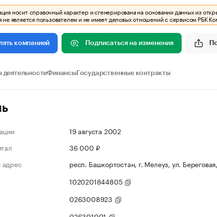
ия носит справочный характер и сгенерирована на основании данных из откр
 не является пользователем и не имеет деловых отношений с сервисом РБК Ко
Подписаться на изменения
П
лять компанией
 деятельности
Финансы
Государственные контракты
ль
ации
19 августа 2002
итал
36 000 ₽
 адрес
респ. Башкортостан, г. Мелеуз, ул. Береговая,
1020201844805
0263008923
026301001