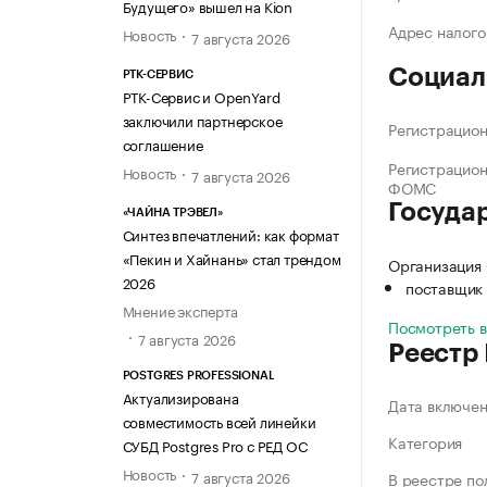
Будущего» вышел на Kion
Адрес налого
Новость
7 августа 2026
Социал
РТК-СЕРВИС
РТК-Сервис и OpenYard
заключили партнерское
Регистрацио
соглашение
Регистрацио
Новость
7 августа 2026
ФОМС
Госуда
«ЧАЙНА ТРЭВЕЛ»
Синтез впечатлений: как формат
«Пекин и Хайнань» стал трендом
Организация
2026
поставщик 
Мнение эксперта
Посмотреть 
7 августа 2026
Реестр
POSTGRES PROFESSIONAL
Актуализирована
Дата включе
совместимость всей линейки
Категория
СУБД Postgres Pro с РЕД ОС
Новость
7 августа 2026
В реестре по