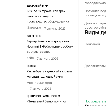
господдержк
ЗДОРОВЫЙ МИР
Получила под
Бизнес из гаража: как врач-
последний го
гинеколог запустил
производство оборудования
Дата последн
реестре суб
Интервью
7 августа 2026
Виды д
КЛЕВЕРЕНС
Бургер Кинг: как маркировка
Основной
Честный ЗНАК изменила работу
800 ресторанов
Кейс
7 августа 2026
Дополнитель
HUBERT
Как выбрать надежный газовый
котел для холодной зимы
Мнение эксперта
7 августа 2026
ЦЕНТРПРОГРАММСИСТЕМ
Посмотреть в
«Земельный банк» получил