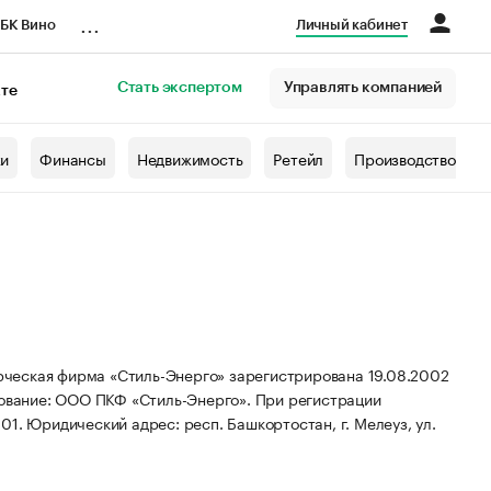
...
БК Вино
Личный кабинет
Стать экспертом
Управлять компанией
кте
азета
жи
Финансы
Недвижимость
Ретейл
Производство
ческая фирма «Стиль-Энерго» зарегистрирована 19.08.2002
ование: ООО ПКФ «Стиль-Энерго».
При регистрации
001.
Юридический адрес: респ. Башкортостан, г. Мелеуз, ул.