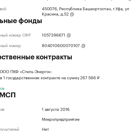
вой
450076, Республика Башкортостан, г.Уфа, ул
Красина, д.52
ьные фонды
нный номер СФР
1057396671
нный номер
804010600070107
рственные контракты
 ООО ПКФ «Стиль-Энерго»:
в 1 государственном контракте на сумму 267 566 ₽
все
 МСП
ния
1 августа 2016
Микропредприятие
лучателей
Нет