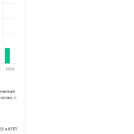
рческая
стан, г.
23 и КПП