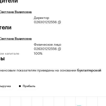
дители
Светлана Вадиловна
Директор
026301212556
тели
Светлана Вадиловна
Физическое лицо
026301212556
ном капитале
100%
сы
нансовым показателям приведены на основании
бухгалтерской
Выручка
Прибыль