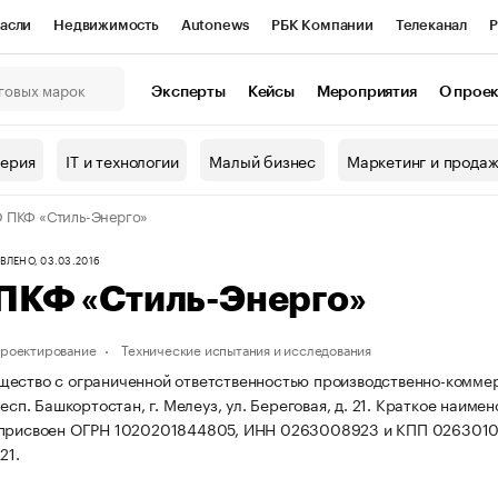
асли
Недвижимость
Autonews
РБК Компании
Телеканал
Р
К Курсы
РБК Life
Тренды
Визионеры
Национальные проекты
Эксперты
Кейсы
Мероприятия
О прое
онный клуб
Исследования
Кредитные рейтинги
Франшизы
Г
терия
IT и технологии
Малый бизнес
Маркетинг и прода
Проверка контрагентов
Политика
Экономика
Бизнес
 ПКФ «Стиль-Энерго»
ы
ЛЕНО, 03.03.2016
ПКФ «Стиль-Энерго»
проектирование
Технические испытания и исследования
ество с ограниченной ответственностью производственно-коммер
респ. Башкортостан, г. Мелеуз, ул. Береговая, д. 21.
Краткое наимен
 присвоен ОГРН 1020201844805, ИНН 0263008923 и КПП 026301
21.