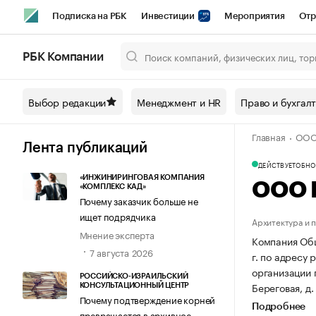
Подписка на РБК
Инвестиции
Мероприятия
Отр
Спорт
Школа управления РБК
РБК Образование
РБ
РБК Компании
Город
Стиль
Крипто
РБК Бизнес-среда
Дискусси
Выбор редакции
Менеджмент и HR
Право и бухгал
Спецпроекты СПб
Конференции СПб
Спецпроекты
Главная
ООО
Технологии и медиа
Финансы
Рынок наличной валют
Лента публикаций
ДЕЙСТВУЕТ
ОБНОВ
«ИНЖИНИРИНГОВАЯ КОМПАНИЯ
ООО 
«КОМПЛЕКС КАД»
Почему заказчик больше не
ищет подрядчика
Архитектура и 
Мнение эксперта
Компания Общ
7 августа 2026
г. по адресу 
организации
РОССИЙСКО-ИЗРАИЛЬСКИЙ
Береговая, д. 
КОНСУЛЬТАЦИОННЫЙ ЦЕНТР
Почему подтверждение корней
Подробнее
превращается в архивное