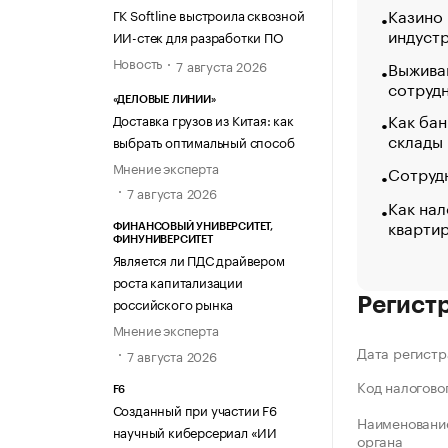
Казино
ГК Softline выстроила сквозной
индуст
ИИ-стек для разработки ПО
Новость
Выжива
7 августа 2026
сотруд
«ДЕЛОВЫЕ ЛИНИИ»
Как бан
Доставка грузов из Китая: как
склады
выбрать оптимальный способ
Мнение эксперта
Сотрудн
7 августа 2026
Как нал
кварти
ФИНАНСОВЫЙ УНИВЕРСИТЕТ,
ФИНУНИВЕРСИТЕТ
Является ли ПДС драйвером
роста капитализации
российского рынка
Регист
Мнение эксперта
Дата регистр
7 августа 2026
Код налогово
F6
Созданный при участии F6
Наименование
научный киберсериал «ИИ
органа