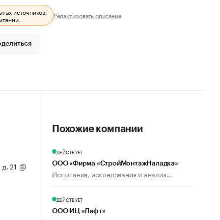
ытых источников.
Редактировать описание
мпании.
оделиться
Похожие компании
ДЕЙСТВУЕТ
ООО «Фирма «СтройМонтажНаладка»
 д. 21
Испытания, исследования и анализ...
ДЕЙСТВУЕТ
ООО ИЦ «Лифт»