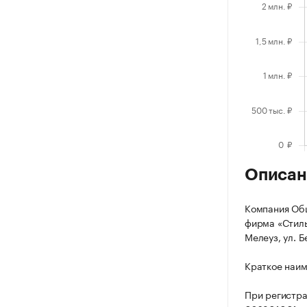
Описан
Компания Общ
фирма «Стиль
Мелеуз, ул. Бе
Краткое наим
При регистр