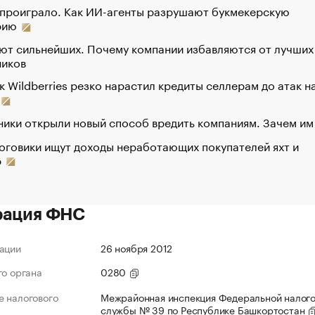
 проиграло. Как ИИ-агенты разрушают букмекерскую
рию
ют сильнейших. Почему компании избавляются от лучших
ников
к Wildberries резко нарастил кредиты селлерам до атак н
ики открыли новый способ вредить компаниям. Зачем им
оговики ищут доходы неработающих покупателей яхт и
р
рация ФНС
ации
26 ноября 2012
го органа
0280
 налогового
Межрайонная инспекция Федеральной налог
службы № 39 по Республике Башкортостан