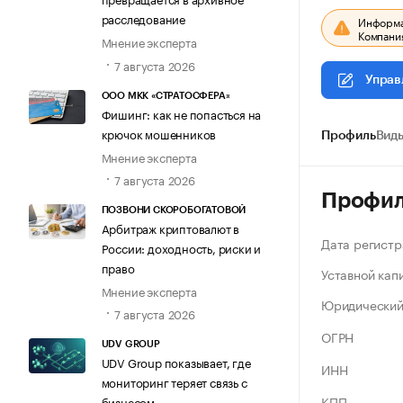
расследование
Информац
Компания
Мнение эксперта
7 августа 2026
Управ
ООО МКК «СТРАТОСФЕРА»
Фишинг: как не попасться на
крючок мошенников
Профиль
Виды
Мнение эксперта
7 августа 2026
Профи
ПОЗВОНИ СКОРОБОГАТОВОЙ
Арбитраж криптовалют в
Дата регистр
России: доходность, риски и
право
Уставной кап
Мнение эксперта
Юридический
7 августа 2026
ОГРН
UDV GROUP
UDV Group показывает, где
ИНН
мониторинг теряет связь с
КПП
бизнесом