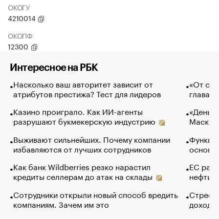
ОКОГУ
4210014
ОКОПФ
12300
Интересное на РБК
Насколько ваш авторитет зависит от
«От спо
атрибутов престижа? Тест для лидеров
глава к
Казино проиграло. Как ИИ-агенты
«Деньги
разрушают букмекерскую индустрию
Маск в 
Выживают сильнейших. Почему компании
Функции
избавляются от лучших сотрудников
основ э
Как банк Wildberries резко нарастил
ЕС раз
кредиты селлерам до атак на склады
нефти —
Сотрудники открыли новый способ вредить
Стресс 
компаниям. Зачем им это
доходов