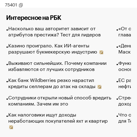
75401
Интересное на РБК
Насколько ваш авторитет зависит от
«От спо
атрибутов престижа? Тест для лидеров
глава к
Казино проиграло. Как ИИ-агенты
«Деньги
разрушают букмекерскую индустрию
Маск в 
Выживают сильнейших. Почему компании
Функции
избавляются от лучших сотрудников
основ э
Как банк Wildberries резко нарастил
ЕС раз
кредиты селлерам до атак на склады
нефти —
Сотрудники открыли новый способ вредить
Стресс 
компаниям. Зачем им это
доходов
Как налоговики ищут доходы
Что обв
неработающих покупателей яхт и квартир
для Tel