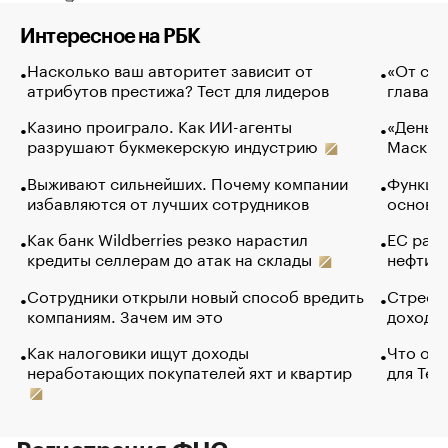
Интересное на РБК
Насколько ваш авторитет зависит от
«От спо
атрибутов престижа? Тест для лидеров
глава к
Казино проиграло. Как ИИ-агенты
«Деньги
разрушают букмекерскую индустрию
Маск в 
Выживают сильнейших. Почему компании
Функции
избавляются от лучших сотрудников
основ э
Как банк Wildberries резко нарастил
ЕС раз
кредиты селлерам до атак на склады
нефти —
Сотрудники открыли новый способ вредить
Стресс 
компаниям. Зачем им это
доходов
Как налоговики ищут доходы
Что обв
неработающих покупателей яхт и квартир
для Tel