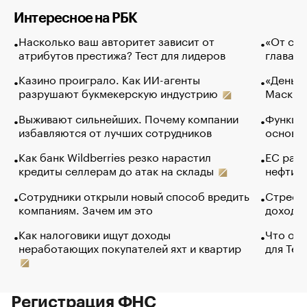
Интересное на РБК
Насколько ваш авторитет зависит от
«От спо
атрибутов престижа? Тест для лидеров
глава к
Казино проиграло. Как ИИ-агенты
«Деньги
разрушают букмекерскую индустрию
Маск в 
Выживают сильнейших. Почему компании
Функции
избавляются от лучших сотрудников
основ э
Как банк Wildberries резко нарастил
ЕС раз
кредиты селлерам до атак на склады
нефти —
Сотрудники открыли новый способ вредить
Стресс 
компаниям. Зачем им это
доходов
Как налоговики ищут доходы
Что обв
неработающих покупателей яхт и квартир
для Tel
Регистрация ФНС