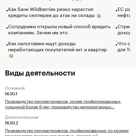
Как банк Wildberries резко нарастил
ЕС раз
кредиты селлерам до атак на склады
нефти —
Сотрудники открыли новый способ вредить
Стресс 
компаниям. Зачем им это
доходов
Как налоговики ищут доходы
Что обв
неработающих покупателей яхт и квартир
для Tel
Виды деятельности
Основной
16.10.1
Производство пиломатериалов, кроме профилированных,
толщиной более 6 мм; производство непропитанных…
Дополнительные
16.10.2
Производство пиломатериалов, профилированных по кромке;
производство древесного полотна, древесной …