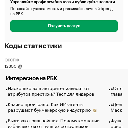
Управляйте профилем бизнеса и публикуйте новости
Повышайте узнаваемость и развивайте личный бренд
на РБК
Получить доступ
Коды статистики
ОКОПФ
12300
Интересное на РБК
Насколько ваш авторитет зависит от
«От спо
атрибутов престижа? Тест для лидеров
глава к
Казино проиграло. Как ИИ-агенты
«Деньги
разрушают букмекерскую индустрию
Маск в 
Выживают сильнейших. Почему компании
Функции
избавляются от лучших сотрудников
основ э