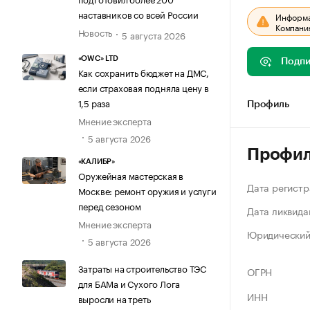
наставников со всей России
Информац
Компания
Новость
5 августа 2026
«OWC» LTD
Подпи
Как сохранить бюджет на ДМС,
если страховая подняла цену в
1,5 раза
Профиль
Мнение эксперта
5 августа 2026
Профи
«КАЛИБР»
Оружейная мастерская в
Дата регистр
Москве: ремонт оружия и услуги
перед сезоном
Дата ликвида
Мнение эксперта
Юридический
5 августа 2026
Затраты на строительство ТЭС
ОГРН
для БАМа и Сухого Лога
ИНН
выросли на треть