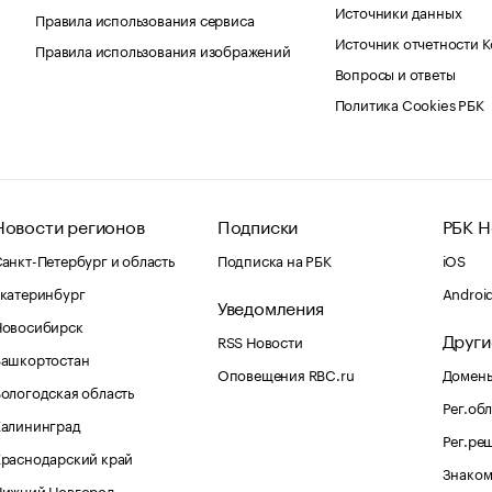
Источники данных
Правила использования сервиса
Источник отчетности 
Правила использования изображений
Вопросы и ответы
Политика Cookies РБК
Новости регионов
Подписки
РБК Н
анкт-Петербург и область
Подписка на РБК
iOS
катеринбург
Androi
Уведомления
Новосибирск
Други
RSS Новости
Башкортостан
Оповещения RBC.ru
Домены
ологодская область
Рег.об
Калининград
Рег.ре
раснодарский край
Знаком
Нижний Новгород