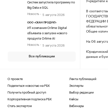
Учредители к
Систем запустила программу по
Big Data и SQL
В соответств
Новость
5 августа 2026
ГОСУДАРСТВ
ФЕДЕРАЦИИ В
ООО «СКАН ПРОДУКТ»
обязательног
ИТ-компания Orlime Digital
Общее количе
объявила о запуске нового
продукта Orlime AI
На 06 август
Новость
5 августа 2026
Юридический 
данные и бух
Все публикации
О проекте
Лента публикаций
Поделиться новостью на РБК
Эксперты
Получить пробный доступ
Выбор редакции
Корпоративная подписка РБК
Кейсы
Стать экспертом
Вебинары