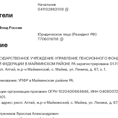
Начальник
041102863109
тели
Фонд России
Юридическое лицо (Резидент РФ)
7706016118
ие
ОСУДАРСТВЕННОЕ УЧРЕЖДЕНИЕ-УПРАВЛЕНИЕ ПЕНСИОННОГО ФОН
ФЕДЕРАЦИИ В МАЙМИНСКОМ РАЙОНЕ РА зарегистрирована 01.11.
п. Алтай, м.р-н Майминский, с. Майма, ул. Ленина, д. 67, к. 1.
енование: УПФР в Майминском районе РА.
ации организации присвоен ОГРН 1020400664646, ИНН 04080072
01.
дрес: респ. Алтай, м.р-н Майминский, с. Майма, ул. Ленина, д. 67, 
лужников Ярослав Александрович