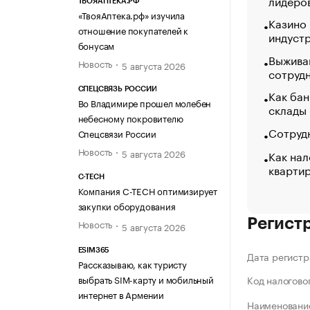
лидеро
ТВОЯАПТЕКА.РФ
«ТвояАптека.рф» изучила
Казино
отношение покупателей к
индуст
бонусам
Выжива
Новость
5 августа 2026
сотруд
СПЕЦСВЯЗЬ РОССИИ
Как бан
Во Владимире прошел молебен
склады
небесному покровителю
Сотрудн
Спецсвязи России
Новость
5 августа 2026
Как нал
кварти
C-TECH
Компания C-TECH оптимизирует
закупки оборудования
Регист
Новость
5 августа 2026
ESIM365
Дата регистр
Рассказываю, как туристу
выбрать SIM-карту и мобильный
Код налогово
интернет в Армении
Наименование