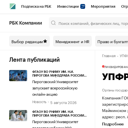
Подписка на РБК
Инвестиции
Мероприятия
Отр
Спорт
Школа управления РБК
РБК Образование
РБ
РБК Компании
Город
Стиль
Крипто
РБК Бизнес-среда
Дискусси
Выбор редакции
Менеджмент и HR
Право и бухгал
Спецпроекты СПб
Конференции СПб
Спецпроекты
Главная
УПФР
Технологии и медиа
Финансы
Рынок наличной валют
Лента публикаций
ЛИКВИДИРОВАН
ФГАОУ ВО РНИМУ ИМ. Н.И.
УПФР
ПИРОГОВА МИНЗДРАВА РОССИИ
(ПИРОГОВСКИЙ УНИВЕРСИТЕТ)
Пироговский Университет
запускает всероссийскую
Органы государ
онлайн-акцию
Компания Г
Новость
5 августа 2026
зарегистриров
Майминском 
ФГАОУ ВО РНИМУ ИМ. Н.И.
адрес: респ. 
ПИРОГОВА МИНЗДРАВА РОССИИ
(ПИРОГОВСКИЙ УНИВЕРСИТЕТ)
Пироговский Университет
Подробнее
подготовил более 200