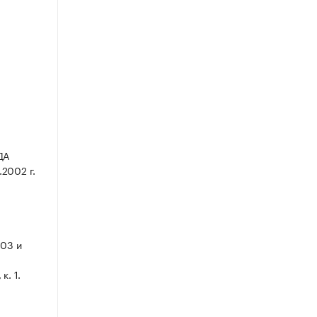
ДА
2002 г.
03 и
к. 1.