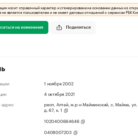
ия носит справочный характер и сгенерирована на основании данных из откр
 не является пользователем и не имеет деловых отношений с сервисом РБК Ко
саться на изменения
Поделиться
ль
ации
1 ноября 2002
ции
4 октября 2021
 адрес
респ. Алтай, м.р-н Майминский, с. Майма, ул.
д. 67, к. 1
1020400664646
0408007203