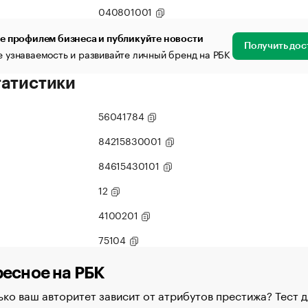
040801001
е профилем бизнеса и публикуйте новости
Получить дос
 узнаваемость и развивайте личный бренд на РБК
татистики
56041784
84215830001
84615430101
12
4100201
75104
есное на РБК
ко ваш авторитет зависит от атрибутов престижа? Тест д