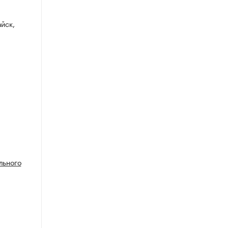
айск,
льного