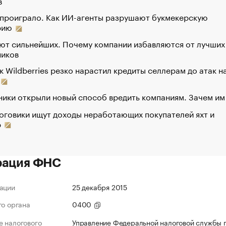
в
 проиграло. Как ИИ-агенты разрушают букмекерскую
рию
ют сильнейших. Почему компании избавляются от лучших
ников
к Wildberries резко нарастил кредиты селлерам до атак н
ики открыли новый способ вредить компаниям. Зачем им
оговики ищут доходы неработающих покупателей яхт и
р
рация ФНС
ации
25 декабря 2015
го органа
0400
 налогового
Управление Федеральной налоговой службы 