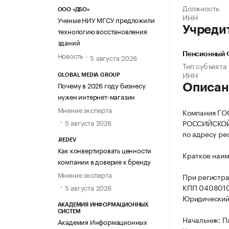
Должность
ООО «ДБО»
ИНН
Ученые НИУ МГСУ предложили
Учреди
технологию восстановления
зданий
Новость
Пенсионный 
5 августа 2026
Тип субъекта
ИНН
GLOBAL MEDIA GROUP
Почему в 2026 году бизнесу
Описан
нужен интернет-магазин
Мнение эксперта
Компания Г
5 августа 2026
РОССИЙСКОЙ 
по адресу рес
.REDEV
Как конвертировать ценности
Краткое наим
компании в доверие к бренду
Мнение эксперта
При регистр
КПП 0408010
5 августа 2026
Юридический а
АКАДЕМИЯ ИНФОРМАЦИОННЫХ
СИСТЕМ
Начальник: П
Академия Информационных