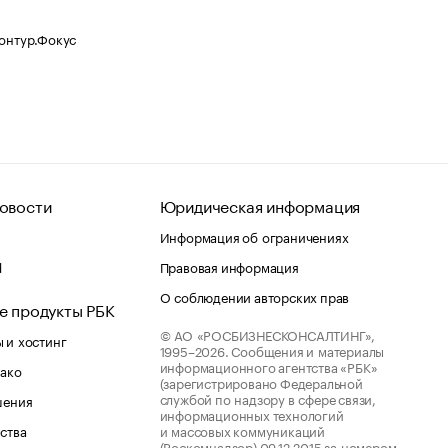
Контур.Фокус
овости
Юридическая информация
Информация об ограничениях
d
Правовая информация
О соблюдении авторских прав
е продукты РБК
© АО «РОСБИЗНЕСКОНСАЛТИНГ»,
 и хостинг
1995–2026.
Сообщения и материалы
информационного агентства «РБК»
лако
(зарегистрировано Федеральной
службой по надзору в сфере связи,
шения
информационных технологий
ства
и массовых коммуникаций
(Роскомнадзор) 09.12.2015 за номером