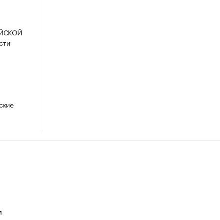
ИЙСКОЙ
сти
ские
я