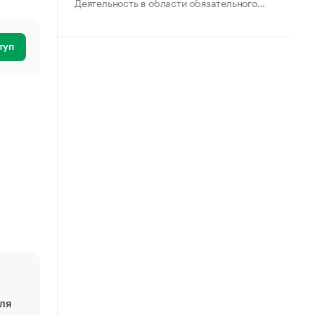
Деятельность в области обязательного...
туп
ля
«От спорта тело стареет иначе». Как живет глава ко