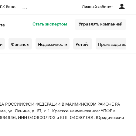
...
БК Вино
Личный кабинет
Стать экспертом
Управлять компанией
кте
азета
жи
Финансы
Недвижимость
Ретейл
Производство
ДА РОССИЙСКОЙ ФЕДЕРАЦИИ В МАЙМИНСКОМ РАЙОНЕ РА
, ул. Ленина, д. 67, к. 1.
Краткое наименование: УПФР в
00664646, ИНН 0408007203 и КПП 040801001.
Юридический