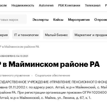
асли
Недвижимость
Autonews
РБК Компании
Телеканал
Р
К Курсы
РБК Life
Тренды
Визионеры
Национальные проекты
Эксперты
Кейсы
Мероприятия
О прое
онный клуб
Исследования
Кредитные рейтинги
Франшизы
Г
терия
IT и технологии
Малый бизнес
Маркетинг и прода
Проверка контрагентов
Политика
Экономика
Бизнес
 в Майминском районе РА
ы
А
ОБНОВЛЕНО, 04.10.2021
 в Майминском районе РА
ственного управления
Социальное обеспечение
ОСУДАРСТВЕННОЕ УЧРЕЖДЕНИЕ-УПРАВЛЕНИЕ ПЕНСИОННОГО ФОН
ана 01.11.2002 г. по адресу респ. Алтай, м.р-н Майминский, с. Майма
районе РА.
При регистрации организации присвоен ОГРН 10204
Алтай, м.р-н Майминский, с. Майма, ул. Ленина, д. 67, к. 1.