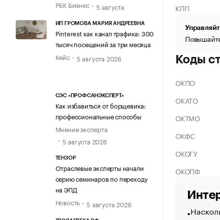
РБК Бизнес
5 августа
КПП
ИП ГРОМОВА МАРИЯ АНДРЕЕВНА
Управляйт
Pinterest как канал трафика: 300
Повышайте
тысяч посещений за три месяца
Кейс
5 августа 2026
Коды с
ОКПО
СЭС «ПРОФСАНЭКСПЕРТ»
ОКАТО
Как избавиться от борщевика:
профессиональные способы
ОКТМО
Мнение эксперта
ОКФС
5 августа 2026
ОКОГУ
ТЕНЗОР
Отраслевые эксперты начали
ОКОПФ
серию семинаров по переходу
на ЭПД
Интер
Новость
5 августа 2026
Насколь