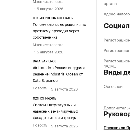
Мнение эксперта
органа
5 августа 2026
Адрес налого
ГПК «ПЕРСОНА КОНСАЛТ»
Почему ключевые решения по-
Социал
прежнему проходят через
собственника
Регистрацио
Мнение эксперта
Регистрацио
5 августа 2026
Регистрацио
DATA SAPIENCE
ФОМС
Air Liquide в России внедрила
Виды д
решение Industrial Ocean от
Data Sapience
Основной
Новость
5 августа 2026
ТЕХНОНИКОЛЬ
Системы штукатурных и
Дополнитель
навесных вентилируемых
Руково
фасадов: итоги и тренды
Новость
5 августа 2026
Плужников Я