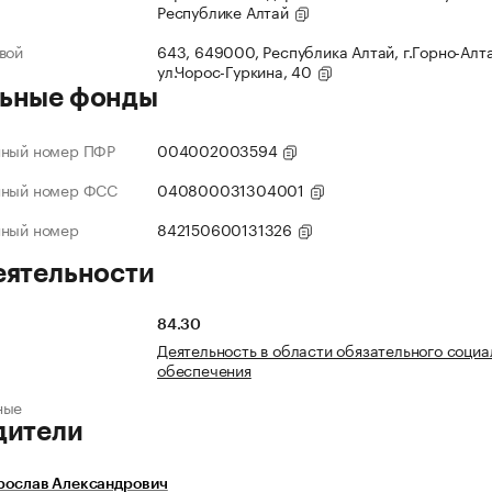
Республике Алтай
вой
643, 649000, Республика Алтай, г.Горно-Алт
ул.Чорос-Гуркина, 40
ьные фонды
нный номер ПФР
004002003594
нный номер ФСС
040800031304001
нный номер
842150600131326
еятельности
84.30
Деятельность в области обязательного социа
обеспечения
ные
дители
рослав Александрович