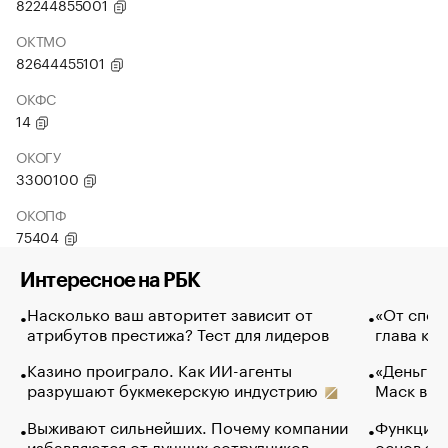
82244855001
ОКТМО
82644455101
ОКФС
14
ОКОГУ
3300100
ОКОПФ
75404
Интересное на РБК
Насколько ваш авторитет зависит от
«От спор
атрибутов престижа? Тест для лидеров
глава ко
Казино проиграло. Как ИИ-агенты
«Деньги б
разрушают букмекерскую индустрию
Маск в и
Выживают сильнейших. Почему компании
Функции 
избавляются от лучших сотрудников
основ эф