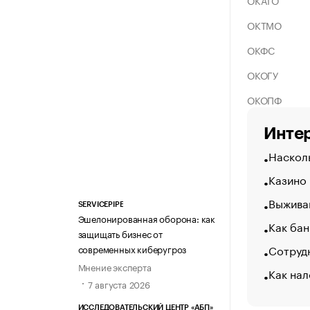
ОКАТО
ОКТМО
ОКФС
ОКОГУ
ОКОПФ
Интер
Насколь
Казино
Выжива
SERVICEPIPE
Эшелонированная оборона: как
Как бан
защищать бизнес от
Сотрудн
современных киберугроз
Мнение эксперта
Как нал
7 августа 2026
ИССЛЕДОВАТЕЛЬСКИЙ ЦЕНТР «АБП»