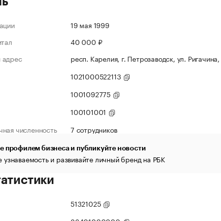
ль
ации
19 мая 1999
итал
40 000 ₽
 адрес
респ. Карелия, г. Петрозаводск, ул. Ригачина,
1021000522113
1001092775
100101001
чная численность
7 сотрудников
е профилем бизнеса и публикуйте новости
 узнаваемость и развивайте личный бренд на РБК
татистики
51321025