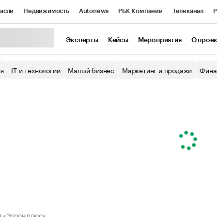
асли
Недвижимость
Autonews
РБК Компании
Телеканал
Р
К Курсы
РБК Life
Тренды
Визионеры
Национальные проекты
Эксперты
Кейсы
Мероприятия
О прое
уб
Исследования
Кредитные рейтинги
Франшизы
Газета
ия
IT и технологии
Малый бизнес
Маркетинг и продажи
Фина
Проверка контрагентов
Политика
Экономика
Бизнес
ы
 «Эпрон плюс»