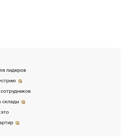
для лидеров
дустрию
 сотрудников
на склады
 это
вартир