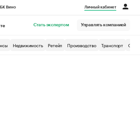
БК Вино
Личный кабинет
Город
Стать экспертом
Управлять компанией
кте
нсы
Недвижимость
Ретейл
Производство
Транспорт
Образ