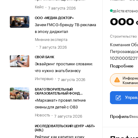
Кейс
7 августа 2026
ДЕЙСТВУЕТ
ОБНОВ
ООО «МЕДИА-ДОКТОР»
ООО 
Зачем FMCG-бренду ТВ-реклама
в эпоху диджитал
Строительство
Мнение эксперта
Компания Общ
7 августа 2026
Петрозаводск,
10210005221
СВОЙ БАНК
Эквайринг простыми словами:
Подробнее
что нужно знать бизнесу
Информац
Интервью
7 августа 2026
Компания
БЛАГОТВОРИТЕЛЬНЫЙ
ОБРАЗОВАТЕЛЬНЫЙ ФОНД
Управ
«МАРХАМАТ»
«Мархамат» провел летние
смены для детей с ОВЗ
Новость
7 августа 2026
Профиль
Фин
ИССЛЕДОВАТЕЛЬСКИЙ ЦЕНТР «АБП»
(ABL)
Рейтинг как капитал: кому