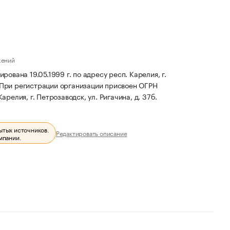
жений
вана 19.05.1999 г. по адресу респ. Карелия, г.
При регистрации организации присвоен ОГРН
релия, г. Петрозаводск, ул. Ригачина, д. 37б.
ытых источников.
Редактировать описание
мпании.