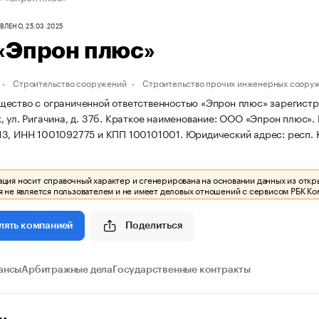
ЛЕНО, 25.03.2025
«Эпрон плюс»
Строительство сооружений
Строительство прочих инженерных соору
ество с ограниченной ответственностью «Эпрон плюс» зарегистриро
 ул. Ригачина, д. 37б.
Краткое наименование: ООО «Эпрон плюс».
13, ИНН 1001092775 и КПП 100101001.
Юридический адрес: респ. Ка
ия носит справочный характер и сгенерирована на основании данных из откр
 не является пользователем и не имеет деловых отношений с сервисом РБК Ко
Поделиться
лять компанией
ансы
Арбитражные дела
Государственные контракты