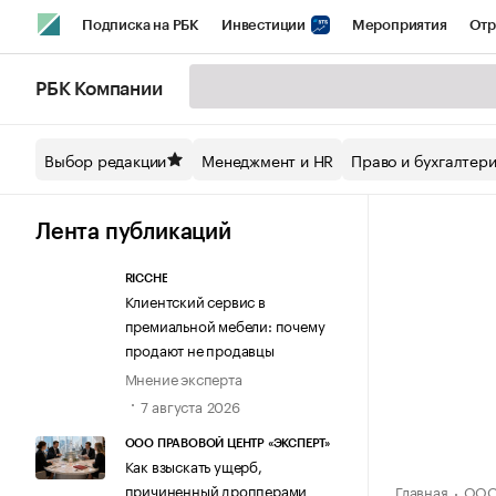
Подписка на РБК
Инвестиции
Мероприятия
Отр
Спорт
Школа управления РБК
РБК Образование
РБ
РБК Компании
Стиль
Крипто
РБК Бизнес-среда
Дискуссионный кл
Выбор редакции
Менеджмент и HR
Право и бухгалтер
Спецпроекты СПб
Конференции СПб
Спецпроекты
Технологии и медиа
Финансы
Рынок наличной валют
Лента публикаций
RICCHE
Клиентский сервис в
премиальной мебели: почему
продают не продавцы
Мнение эксперта
7 августа 2026
ООО ПРАВОВОЙ ЦЕНТР «ЭКСПЕРТ»
Как взыскать ущерб,
причиненный дропперами
Главная
ООО