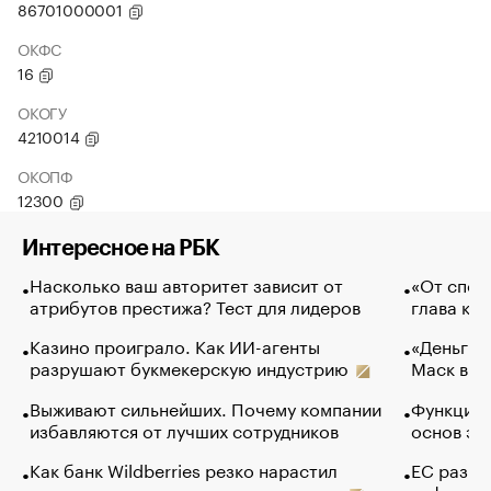
86701000001
ОКФС
16
ОКОГУ
4210014
ОКОПФ
12300
Интересное на РБК
Насколько ваш авторитет зависит от
«От спор
атрибутов престижа? Тест для лидеров
глава ко
Казино проиграло. Как ИИ-агенты
«Деньги б
разрушают букмекерскую индустрию
Маск в и
Выживают сильнейших. Почему компании
Функции 
избавляются от лучших сотрудников
основ эф
Как банк Wildberries резко нарастил
ЕС разре
кредиты селлерам до атак на склады
нефти — 