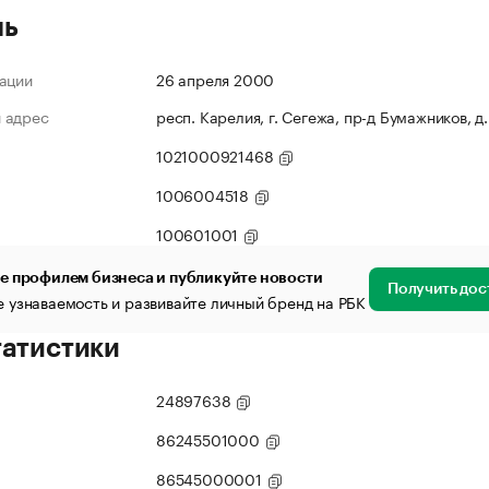
ль
ации
26 апреля 2000
 адрес
респ. Карелия, г. Сегежа, пр-д Бумажников, д
1021000921468
1006004518
100601001
е профилем бизнеса и публикуйте новости
Получить дос
 узнаваемость и развивайте личный бренд на РБК
татистики
24897638
86245501000
86545000001