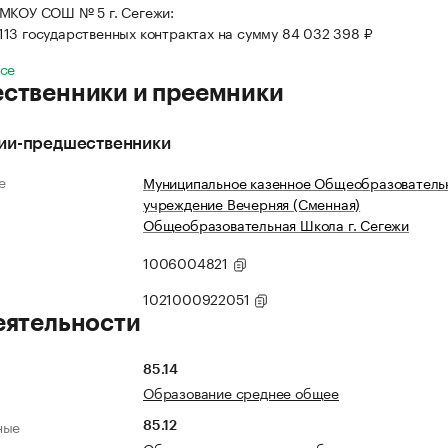
МКОУ СОШ № 5 г. Сегежи:
 113 государственных контрактах на сумму 84 032 398 ₽
все
ственники и преемники
ии-предшественники
е
Муниципальное казенное Общеобразователь
учреждение Вечерняя (Сменная)
Общеобразовательная Школа г. Сегежи
1006004821
1021000922051
еятельности
85.14
Образование среднее общее
ные
85.12