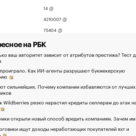
14
4210007
75404
есное на РБК
ко ваш авторитет зависит от атрибутов престижа? Тест д
в
 проиграло. Как ИИ-агенты разрушают букмекерскую
рию
ют сильнейших. Почему компании избавляются от лучших
ников
к Wildberries резко нарастил кредиты селлерам до атак н
ики открыли новый способ вредить компаниям. Зачем им
оговики ищут доходы неработающих покупателей яхт и
р