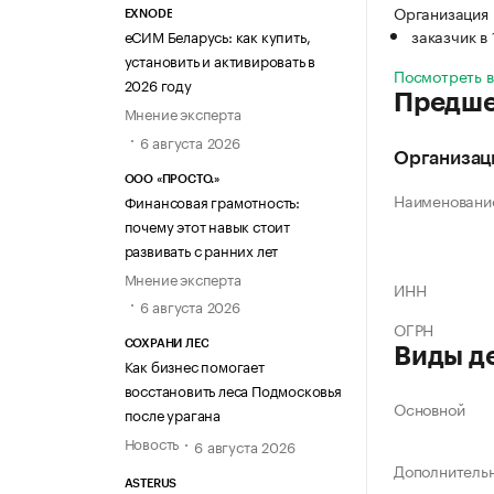
Организация 
EXNODE
заказчик в
еСИМ Беларусь: как купить,
установить и активировать в
Посмотреть 
2026 году
Предше
Мнение эксперта
6 августа 2026
Организац
ООО «ПРОСТО.»
Наименовани
Финансовая грамотность:
почему этот навык стоит
развивать с ранних лет
Мнение эксперта
ИНН
6 августа 2026
ОГРН
СОХРАНИ ЛЕС
Виды д
Как бизнес помогает
восстановить леса Подмосковья
Основной
после урагана
Новость
6 августа 2026
Дополнитель
ASTERUS