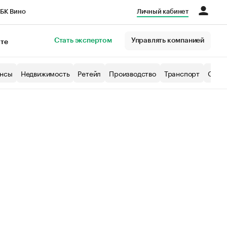
БК Вино
Личный кабинет
Город
Стать экспертом
Управлять компанией
кте
нсы
Недвижимость
Ретейл
Производство
Транспорт
Образ