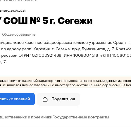
ЛЕНО, 26.01.2024
 СОШ № 5 г. Сегежи
Общее образование
иципальное казенное общеобразовательное учреждение Средняя 
 по адресу респ. Карелия, г. Сегежа, пр-д Бумажников, д. 7.
Кратко
 присвоен ОГРН 1021000921468, ИНН 1006004518 и КПП 1006010
. 7.
ия носит справочный характер и сгенерирована на основании данных из откр
 не является пользователем и не имеет деловых отношений с сервисом РБК Ко
Поделиться
лять компанией
дшественники и преемники
Государственные контракты