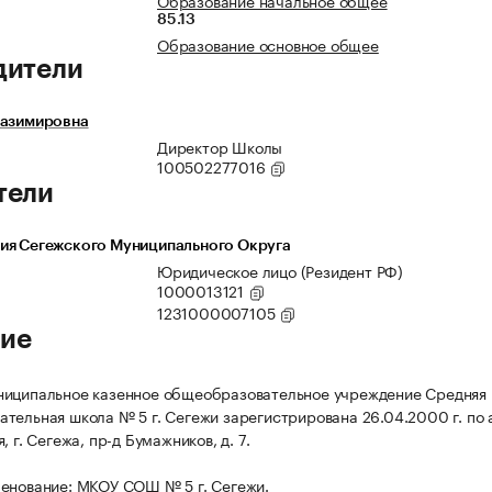
Образование начальное общее
85.13
Образование основное общее
дители
Казимировна
Директор Школы
100502277016
тели
ия Сегежского Муниципального Округа
Юридическое лицо (Резидент РФ)
1000013121
1231000007105
ие
ниципальное казенное общеобразовательное учреждение Средняя
тельная школа № 5 г. Сегежи зарегистрирована 26.04.2000 г. по 
, г. Сегежа, пр-д Бумажников, д. 7.
енование: МКОУ СОШ № 5 г. Сегежи.