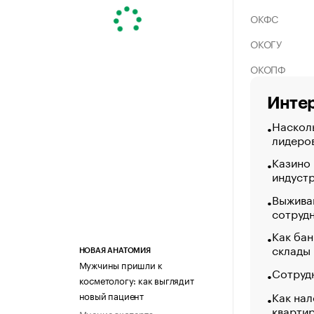
ОКФС
ОКОГУ
ОКОПФ
Интер
Насколь
лидеро
Казино
индуст
Выжива
сотруд
Как бан
склады
НОВАЯ АНАТОМИЯ
Мужчины пришли к
Сотрудн
косметологу: как выглядит
Как нал
новый пациент
кварти
Мнение эксперта