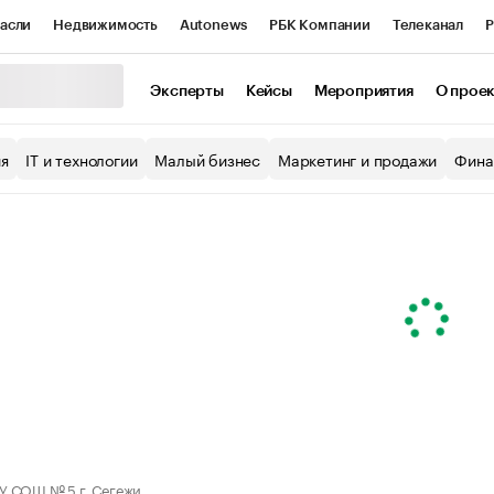
асли
Недвижимость
Autonews
РБК Компании
Телеканал
Р
К Курсы
РБК Life
Тренды
Визионеры
Национальные проекты
Эксперты
Кейсы
Мероприятия
О прое
уб
Исследования
Кредитные рейтинги
Франшизы
Газета
ия
IT и технологии
Малый бизнес
Маркетинг и продажи
Фина
Проверка контрагентов
Политика
Экономика
Бизнес
ы
 СОШ № 5 г. Сегежи