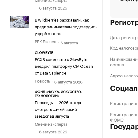
6 августа 2026
В Wildberries рассказали, как
Регист
предпринимателям подтвердить
ущерб от атак
Дата регистр
РБК Бизнес
6 августа
Код налогово
GLOWBYTE
Наименование
РСХБ совместно с GlowByte
органа
внедрил платформу CM Ocean
от Data Sapience
Адрес налого
Новость
6 августа 2026
Социал
ФОНД «НАУКА. ИСКУССТВО.
ТЕХНОЛОГИИ»
Персеиды — 2026: когда
Регистрацио
смотреть самый яркий
Регистрацио
звездопад августа
ФОМС
Мнение эксперта
Госуда
6 августа 2026