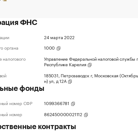
рация ФНС
ации
24 марта 2022
го органа
1000
 налогового
Управление Федеральной налоговой службы 
Республике Карелия
вой
185031, Петрозаводск г, Московская (Октябрь
н) ул, д 12А
ьные фонды
нный номер СФР
1099366781
нный номер
862450000021112
рственные контракты