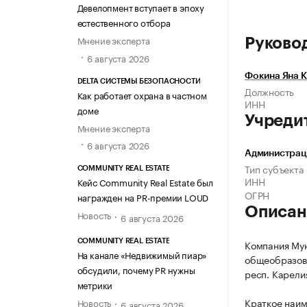
Девелопмент вступает в эпоху
естественного отбора
Мнение эксперта
Руково
6 августа 2026
Фокина Яна 
DELTA СИСТЕМЫ БЕЗОПАСНОСТИ
Должность
Как работает охрана в частном
ИНН
доме
Учреди
Мнение эксперта
6 августа 2026
Администрац
Тип субъекта
COMMUNITY REAL ESTATE
ИНН
Кейс Community Real Estate был
ОГРН
награжден на PR-премии LOUD
Описан
Новость
6 августа 2026
COMMUNITY REAL ESTATE
Компания Му
На канале «Недвижимый пиар»
общеобразова
обсудили, почему PR нужны
респ. Карелия
метрики
Краткое наим
Новость
6 августа 2026