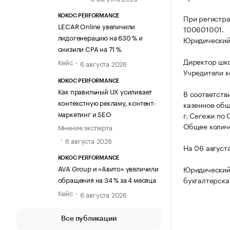
При регистр
KOKOC PERFORMANCE
LECAR Online увеличили
100601001.
лидогенерацию на 630 % и
Юридический а
снизили CPA на 71 %
Директор шк
Кейс
6 августа 2026
Учредители к
KOKOC PERFORMANCE
Как правильный UX усиливает
В соответств
контекстную рекламу, контент-
казенное об
маркетинг и SEO
г. Сегежи по
Общее количе
Мнение эксперта
6 августа 2026
На 06 август
KOKOC PERFORMANCE
AVA Group и «Авито» увеличили
Юридический 
обращения на 34 % за 4 месяца
бухгалтерска
Кейс
6 августа 2026
Все публикации