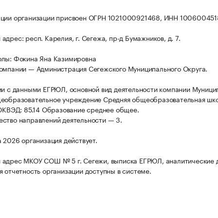
ации организации присвоен ОГРН 1021000921468, ИНН 100600451
дрес: респ. Карелия, г. Сегежа, пр-д Бумажников, д. 7.
олы: Фокина Яна Казимировна
омпании — Администрация Сегежского Муниципального Округа.
ии с данными ЕГРЮЛ, основной вид деятельности компании Муници
щеобразовательное учреждение Средняя общеобразовательная шк
 ОКВЭД: 85.14 Образование среднее общее.
ство направлений деятельности — 3.
а 2026 организация действует.
адрес МКОУ СОШ № 5 г. Сегежи, выписка ЕГРЮЛ, аналитические 
я отчетность организации доступны в системе.