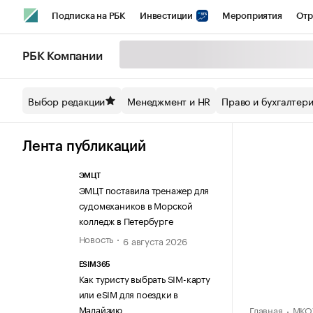
Подписка на РБК
Инвестиции
Мероприятия
Отр
Спорт
Школа управления РБК
РБК Образование
РБ
РБК Компании
Стиль
Крипто
РБК Бизнес-среда
Дискуссионный кл
Выбор редакции
Менеджмент и HR
Право и бухгалтер
Спецпроекты СПб
Конференции СПб
Спецпроекты
Технологии и медиа
Финансы
Рынок наличной валют
Лента публикаций
ЭМЦТ
ЭМЦТ поставила тренажер для
судомехаников в Морской
колледж в Петербурге
Новость
6 августа 2026
ESIM365
Как туристу выбрать SIM-карту
или eSIM для поездки в
Малайзию
Главная
МКОУ