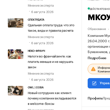
Мнение эксперта
ДЕЙСТВУЕТ
ОБНОВ
6 августа 2026
МКОУ
СПЕКТРДАТА
Сдельная оплата труда: что это
Образование
такое, виды и правила расчета
Компания Мун
Мнение эксперта
26.04.2000 г.
6 августа 2026
организации
Бумажников, д
НЕКО-ФРАНЧ
Налоги во франчайзинге: как
Подробнее
платить меньше и не нарушать
закон
Информац
Компания
Мнение эксперта
6 августа 2026
Управ
OWL | СОВА
Новый сотрудник как клиент:
почему компании вкладываются
Профиль
Пре
в welcome-боксы
Мнение эксперта