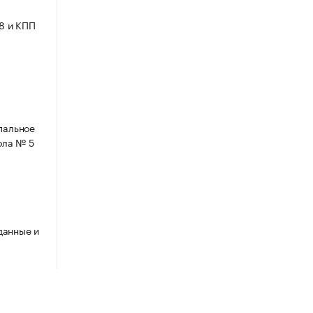
8 и КПП
пальное
ола № 5
данные и