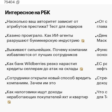
75404
Интересное на РБК
Насколько ваш авторитет зависит от
«От спо
атрибутов престижа? Тест для лидеров
глава к
Казино проиграло. Как ИИ-агенты
«Деньги
разрушают букмекерскую индустрию
Маск в 
Выживают сильнейших. Почему компании
Функции
избавляются от лучших сотрудников
основ э
Как банк Wildberries резко нарастил
ЕС раз
кредиты селлерам до атак на склады
нефти —
Сотрудники открыли новый способ вредить
Стресс 
компаниям. Зачем им это
доходов
Как налоговики ищут доходы
Что обв
неработающих покупателей яхт и квартир
для Tel