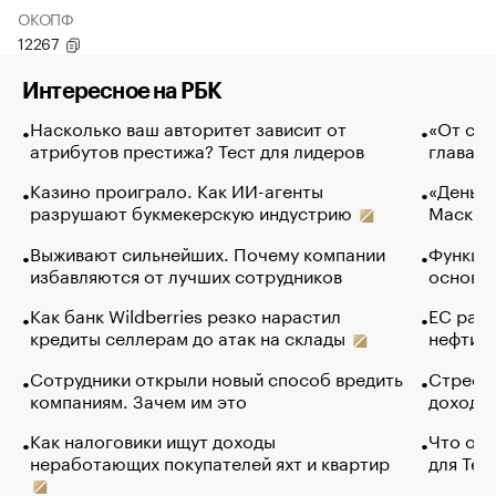
ОКОПФ
12267
Интересное на РБК
Насколько ваш авторитет зависит от
«От спо
атрибутов престижа? Тест для лидеров
глава к
Казино проиграло. Как ИИ-агенты
«Деньги
разрушают букмекерскую индустрию
Маск в 
Выживают сильнейших. Почему компании
Функции
избавляются от лучших сотрудников
основ э
Как банк Wildberries резко нарастил
ЕС раз
кредиты селлерам до атак на склады
нефти —
Сотрудники открыли новый способ вредить
Стресс 
компаниям. Зачем им это
доходов
Как налоговики ищут доходы
Что обв
неработающих покупателей яхт и квартир
для Tel