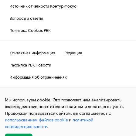
Источник отчетности Контур.Фокус
Вопросы и ответы
Политика Cookies РБК
Контактная информация
Редакция
Рассылка РБК Новости
Информация об ограничениях
Правовая информация
О соблюдении авторских прав
Мы используем cookie. Это позволяет нам анализировать
© АО «РОСБИЗНЕСКОНСАЛТИНГ»,
1995–2026.
Сообщения
и материалы информационного агентства «РБК»
взаимодействие посетителей с сайтом и делать его лучше.
(зарегистрировано Федеральной службой по надзору в сфере
Продолжая пользоваться сайтом, вы соглашаетесь с
связи, информационных технологий и массовых
использованием файлов cookie
и
политикой
коммуникаций (Роскомнадзор) 09.12.2015 за номером ИА
№ФС77-63848) сопровождаются пометкой «РБК». Отдельные
конфиденциальности
.
публикации могут содержать информацию,
не предназначенную для пользователей