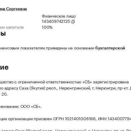
ина Сергеевна
Физическое лицо
143409742125
ном капитале
100%
сы
нансовым показателям приведены на основании
бухгалтерской
ие
ество с ограниченной ответственностью «СБ» зарегистрирована
 по адресу Саха (Якутия) респ., Нерюнгринский, г. Нерюнгри, пр-кт
 20.
енование: ООО «СБ».
ации организации присвоен ОГРН 1021401008166, ИНН 143400779
адрес: Саха (Якутия) респ., Нерюнгринский, г. Нерюнгри, пр-кт. 