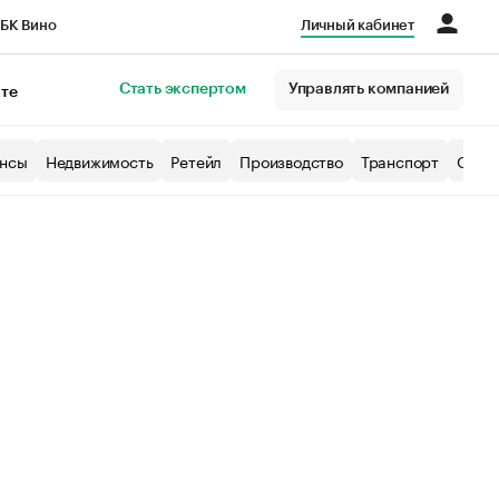
БК Вино
Личный кабинет
Город
Стать экспертом
Управлять компанией
кте
нсы
Недвижимость
Ретейл
Производство
Транспорт
Образ