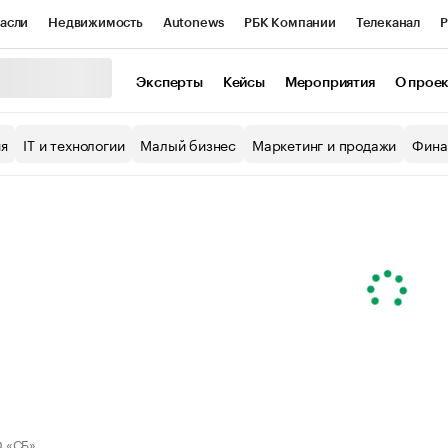
асли
Недвижимость
Autonews
РБК Компании
Телеканал
Р
К Курсы
РБК Life
Тренды
Визионеры
Национальные проекты
Эксперты
Кейсы
Мероприятия
О прое
уб
Исследования
Кредитные рейтинги
Франшизы
Газета
ия
IT и технологии
Малый бизнес
Маркетинг и продажи
Фина
Проверка контрагентов
Политика
Экономика
Бизнес
ы
 «СБ»