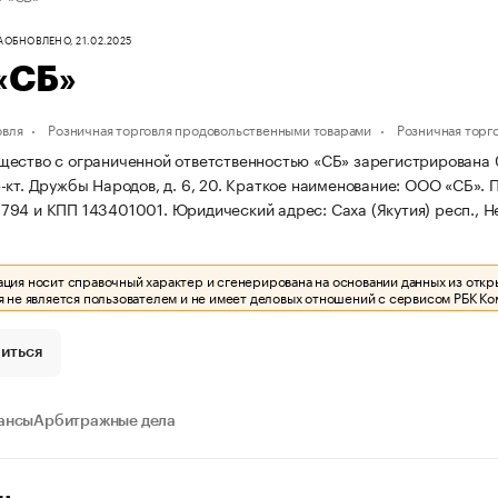
А
ОБНОВЛЕНО, 21.02.2025
«СБ»
овля
Розничная торговля продовольственными товарами
Розничная торг
ество с ограниченной ответственностью «СБ» зарегистрирована 08.1
-кт. Дружбы Народов, д. 6, 20.
Краткое наименование: ООО «СБ».
П
794 и КПП 143401001.
Юридический адрес: Саха (Якутия) респ., Не
ия носит справочный характер и сгенерирована на основании данных из откр
 не является пользователем и не имеет деловых отношений с сервисом РБК Ко
иться
ансы
Арбитражные дела