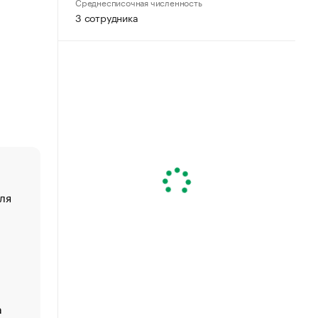
Среднесписочная численность
3 сотрудника
ля
«От спорта тело стареет иначе». Как живет глава ко
создавшей GTA
«Деньги будут не нужны»: что рассказал Маск в инт
Economist
Функции менеджмента: пять ключевых основ эффект
управления
а
ЕС разрешил конфискацию российской нефти — чем