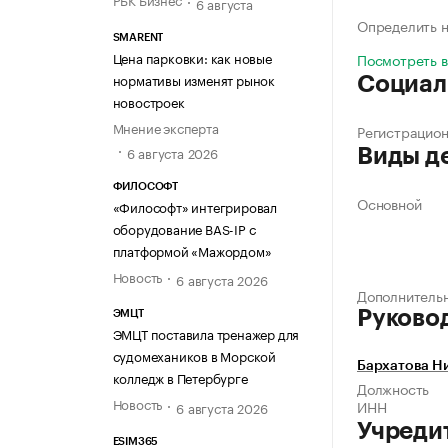
6 августа
Определить н
SMARENT
Цена парковки: как новые
Посмотреть 
нормативы изменят рынок
Социал
новостроек
Мнение эксперта
Регистрацио
6 августа 2026
Виды д
ФИЛОСОФТ
Основной
«Философт» интегрировал
оборудование BAS-IP с
платформой «Мажордом»
Новость
6 августа 2026
Дополнитель
Руково
ЭМЦТ
ЭМЦТ поставила тренажер для
судомехаников в Морской
Бархатова Н
колледж в Петербурге
Должность
Новость
ИНН
6 августа 2026
Учреди
ESIM365