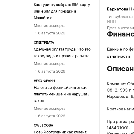
Как туристу выбрать SIM-карту
Бархатова Н
или eSIM для поездки в
Тип субъекта
Малайзию
ИНН
Мнение эксперта
Доля в устав
6 августа 2026
Финан
СПЕКТРДАТА
Данные по фи
Сдельная оплата труда: что это
такое, виды и правила расчета
отчетности
Мнение эксперта
Описан
6 августа 2026
НЕКО-ФРАНЧ
Компания Общ
Налоги во франчайзинге: как
08.12.1993 г.
платить меньше и не нарушать
Народов, д. 6,
закон
Мнение эксперта
Краткое наим
6 августа 2026
При регистр
OWL | СОВА
143401001.
Новый сотрудник как клиент:
Юридический 