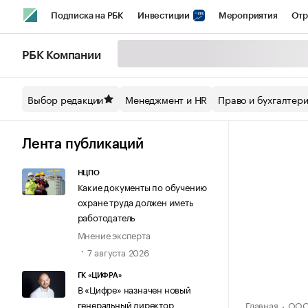
Подписка на РБК
Инвестиции
Мероприятия
Отр
Спорт
Школа управления РБК
РБК Образование
РБ
РБК Компании
Стиль
Крипто
РБК Бизнес-среда
Дискуссионный кл
Выбор редакции
Менеджмент и HR
Право и бухгалтер
Спецпроекты СПб
Конференции СПб
Спецпроекты
Технологии и медиа
Финансы
Рынок наличной валют
Лента публикаций
НЦПО
Какие документы по обучению
охране труда должен иметь
работодатель
Мнение эксперта
7 августа 2026
ГК «ЦИФРА»
В «Цифре» назначен новый
генеральный директор
Главная
ООО