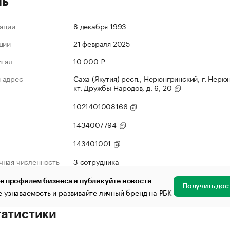
ль
ации
8 декабря 1993
ции
21 февраля 2025
итал
10 000 ₽
 адрес
Саха (Якутия) респ., Нерюнгринский, г. Нерюн
кт. Дружбы Народов, д. 6, 20
1021401008166
1434007794
143401001
чная численность
3 сотрудника
е профилем бизнеса и публикуйте новости
Получить дос
 узнаваемость и развивайте личный бренд на РБК
татистики