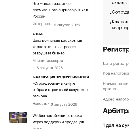
склады
Что мешает развитию
премиального сырного рынка в
Сотрудн
России
Как нал
Интервью
6 августа 2026
кварти
АПКБК
Цена молчания: как скрытая
корпоративная агрессия
Регист
разрушает бизнес
Мнение эксперта
Дата регистр
6 августа 2026
Код налогово
АССОЦИАЦИЯ ПРЕДПРИНИМАТЕЛЕЙ
«Стройдебаты» в Калуге
Наименование
органа
собрали строителей калужского
региона
Адрес налого
Новость
6 августа 2026
Арбитр
Wildberries объявил о новых
мерах поддержки продавцов
1 дел на с
РБК Бизнес