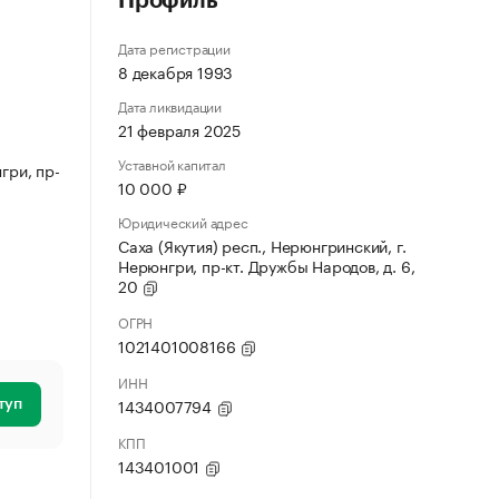
Профиль
Дата регистрации
8 декабря 1993
Дата ликвидации
21 февраля 2025
Уставной капитал
гри, пр-
10 000 ₽
Юридический адрес
Саха (Якутия) респ., Нерюнгринский, г.
Нерюнгри, пр-кт. Дружбы Народов, д. 6,
20
ОГРН
1021401008166
ИНН
1434007794
туп
КПП
143401001