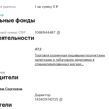
е удалось
1 на сумму 0 ₽
все
ьные фонды
нный номер СФР
1066944487
еятельности
47.2
Торговля розничная пищевыми продуктами,
напитками и табачными изделиями в
специализированных магази…
ные
дители
ина Сергеевна
Директор
143409742125
тели