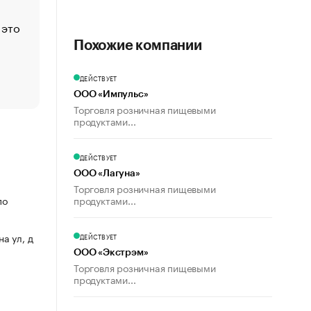
Москва
 это
Стресс обеспеченных людей: почему рост доходов 
счастья
Похожие компании
Что обвинения против Павла Дурова значат для Tele
пользователей
ДЕЙСТВУЕТ
ООО «Импульс»
Торговля розничная пищевыми
продуктами...
ДЕЙСТВУЕТ
ООО «Лагуна»
Торговля розничная пищевыми
продуктами...
по
на ул, д
ДЕЙСТВУЕТ
ООО «Экстрэм»
Торговля розничная пищевыми
продуктами...