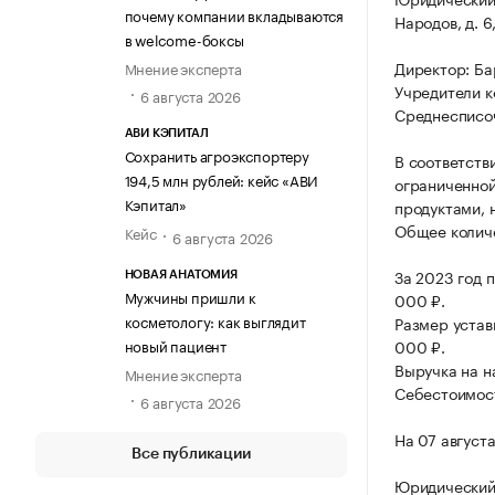
почему компании вкладываются
Народов, д. 6,
в welcome-боксы
Директор: Ба
Мнение эксперта
Учредители к
6 августа 2026
Среднесписоч
АВИ КЭПИТАЛ
Сохранить агроэкспортеру
В соответств
194,5 млн рублей: кейс «АВИ
ограниченной
Кэпитал»
продуктами, 
Общее количе
Кейс
6 августа 2026
За 2023 год 
НОВАЯ АНАТОМИЯ
Мужчины пришли к
000 ₽.
косметологу: как выглядит
Размер устав
новый пациент
000 ₽.
Выручка на н
Мнение эксперта
Себестоимост
6 августа 2026
На 07 август
Все публикации
Юридический 