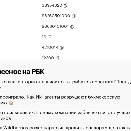
36954620
98260501000
98660101001
16
4210014
12300
есное на РБК
ко ваш авторитет зависит от атрибутов престижа? Тест д
в
 проиграло. Как ИИ-агенты разрушают букмекерскую
рию
ют сильнейших. Почему компании избавляются от лучших
ников
к Wildberries резко нарастил кредиты селлерам до атак н