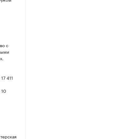
во с
выми
х.
17 411
 10
лтерская