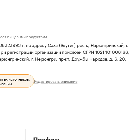
овля пищевыми продуктами
2.1993 г. по адресу Саха (Якутия) респ., Нерюнгринский, г.
ри регистрации организации присвоен ОГРН 1021401008166,
рюнгринский, г. Нерюнгри, пр-кт. Дружбы Народов, д. 6, 20.
ытых источников.
Редактировать описание
мпании.