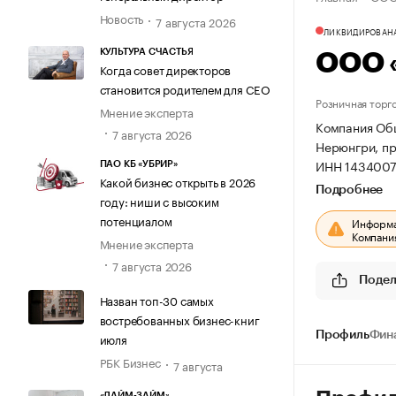
Новость
7 августа 2026
ЛИКВИДИРОВАН
КУЛЬТУРА СЧАСТЬЯ
ООО 
Когда совет директоров
становится родителем для CEO
Розничная торг
Мнение эксперта
Компания Общ
7 августа 2026
Нерюнгри, пр
ИНН 1434007
ПАО КБ «УБРИР»
Какой бизнес открыть в 2026
Подробнее
году: ниши с высоким
потенциалом
Информац
Компания
Мнение эксперта
7 августа 2026
Подел
Назван топ-30 самых
востребованных бизнес-книг
Профиль
Фин
июля
РБК Бизнес
7 августа
«ЛАЙМ-ЗАЙМ»