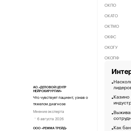
ОКПО
ОКАТО
ОКТМО
ОКФС
ОКОГУ
ОКОПФ
Интер
Насколь
лидеро
АО «ДЕЛОВОЙ ЦЕНТР
НЕЙРОХИРУРГИИ»
Казино
Что чувствует пациент, узнав о
индуст
тяжелом диагнозе
Выжива
Мнение эксперта
сотруд
6 августа 2026
Как бан
ООО «РЕММА ТРЕЙД»