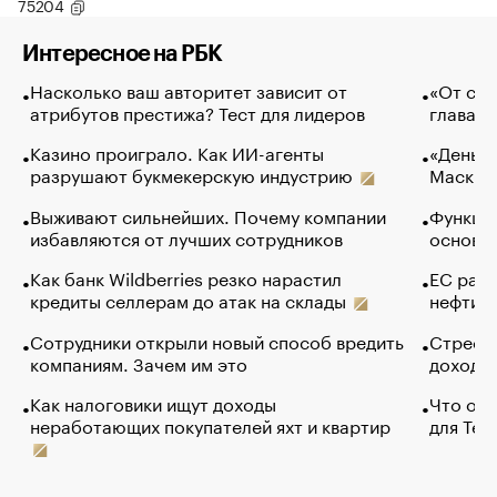
75204
Интересное на РБК
Насколько ваш авторитет зависит от
«От спо
атрибутов престижа? Тест для лидеров
глава к
Казино проиграло. Как ИИ-агенты
«Деньги
разрушают букмекерскую индустрию
Маск в 
Выживают сильнейших. Почему компании
Функции
избавляются от лучших сотрудников
основ э
Как банк Wildberries резко нарастил
ЕС раз
кредиты селлерам до атак на склады
нефти —
Сотрудники открыли новый способ вредить
Стресс 
компаниям. Зачем им это
доходов
Как налоговики ищут доходы
Что обв
неработающих покупателей яхт и квартир
для Tel