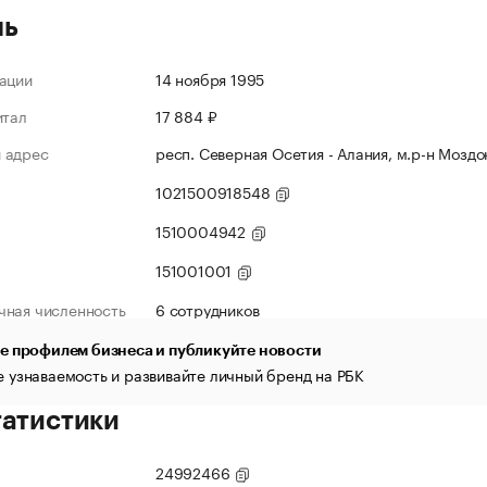
ль
ации
14 ноября 1995
итал
17 884 ₽
 адрес
респ. Северная Осетия - Алания, м.р-н Моздок
1021500918548
1510004942
151001001
чная численность
6 сотрудников
е профилем бизнеса и публикуйте новости
 узнаваемость и развивайте личный бренд на РБК
татистики
24992466