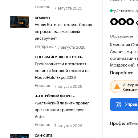
Новость
7 августа 2026
ДЕЙСТВУЕТ
ОБНОВ
DEMIAND
ООО 
Умная бытовая техника больше
не роскошь, а массовый
Образование
инструмент
Компания Общ
Интервью
7 августа 2026
Алания, м.р-н
организации
ООО «МАЙЕР ЭКСПО ГРУПП»
Производители представят
Моздокский, г
новинки бытовой техники на
Подробнее
HouseHold Expo 2026
Информац
Новость
7 августа 2026
Компания
«БАЛТИЙСКИЙ ЛИЗИНГ»
«Балтийский лизинг» провел
Управ
презентации кроссоверов Li
Auto
Новость
Профиль
Фин
7 августа 2026
САН-СИТИ