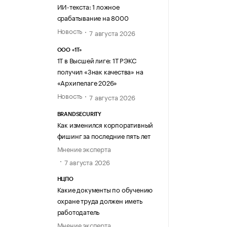
ИИ-текста: 1 ложное
срабатывание на 8000
Новость
7 августа 2026
ООО «1Т»
1Т в Высшей лиге: 1Т РЭКС
получил «Знак качества» на
«Архипелаге 2026»
Новость
7 августа 2026
BRANDSECURITY
Как изменился корпоративный
фишинг за последние пять лет
Мнение эксперта
7 августа 2026
НЦПО
Какие документы по обучению
охране труда должен иметь
работодатель
Мнение эксперта