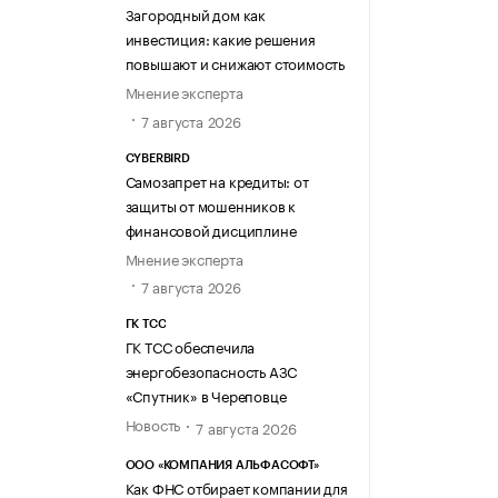
Загородный дом как
инвестиция: какие решения
повышают и снижают стоимость
Мнение эксперта
7 августа 2026
CYBERBIRD
Самозапрет на кредиты: от
защиты от мошенников к
финансовой дисциплине
Мнение эксперта
7 августа 2026
ГК ТСС
ГК ТСС обеспечила
энергобезопасность АЗС
«Спутник» в Череповце
Новость
7 августа 2026
ООО «КОМПАНИЯ АЛЬФАСОФТ»
Как ФНС отбирает компании для