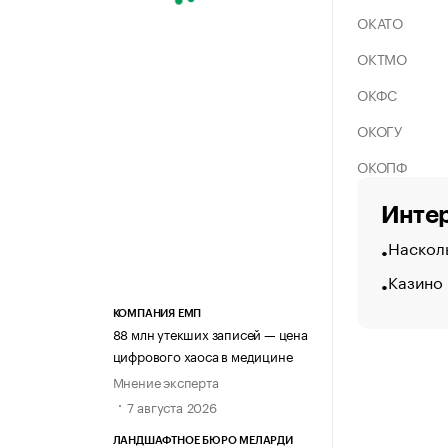
ОКАТО
ОКТМО
ОКФС
ОКОГУ
ОКОПФ
Интер
Насколь
Казино 
КОМПАНИЯ ЕМП
88 млн утекших записей — цена
цифрового хаоса в медицине
Мнение эксперта
7 августа 2026
ЛАНДШАФТНОЕ БЮРО МЕЛАРДИ