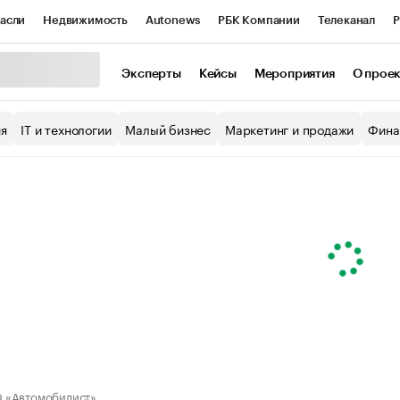
асли
Недвижимость
Autonews
РБК Компании
Телеканал
Р
К Курсы
РБК Life
Тренды
Визионеры
Национальные проекты
Эксперты
Кейсы
Мероприятия
О прое
уб
Исследования
Кредитные рейтинги
Франшизы
Газета
ия
IT и технологии
Малый бизнес
Маркетинг и продажи
Фина
Проверка контрагентов
Политика
Экономика
Бизнес
ы
 «Автомобилист»