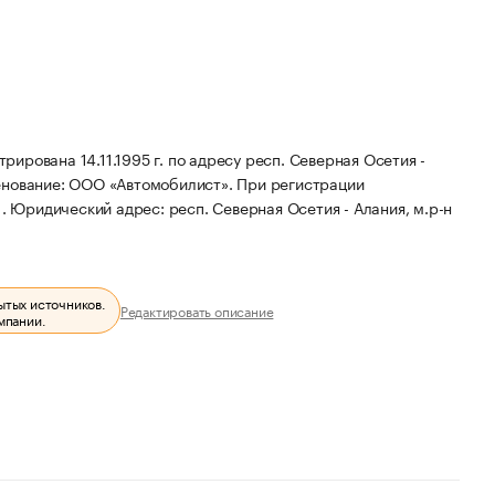
рована 14.11.1995 г. по адресу респ. Северная Осетия -
енование: ООО «Автомобилист».
При регистрации
1.
Юридический адрес: респ. Северная Осетия - Алания, м.р-н
ытых источников.
Редактировать описание
мпании.