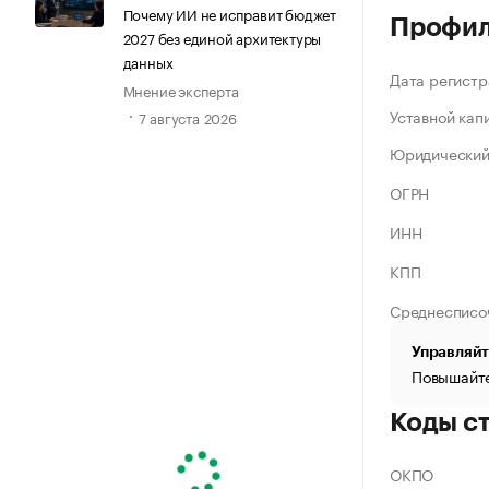
Почему ИИ не исправит бюджет
Профи
2027 без единой архитектуры
данных
Дата регистр
Мнение эксперта
Уставной кап
7 августа 2026
Юридический
ОГРН
ИНН
КПП
Среднесписо
Управляйт
Повышайте
Коды с
ОКПО