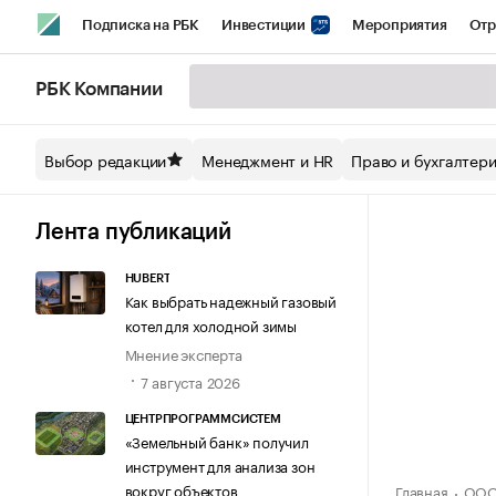
Подписка на РБК
Инвестиции
Мероприятия
Отр
Спорт
Школа управления РБК
РБК Образование
РБ
РБК Компании
Стиль
Крипто
РБК Бизнес-среда
Дискуссионный кл
Выбор редакции
Менеджмент и HR
Право и бухгалтер
Спецпроекты СПб
Конференции СПб
Спецпроекты
Технологии и медиа
Финансы
Рынок наличной валют
Лента публикаций
HUBERT
Как выбрать надежный газовый
котел для холодной зимы
Мнение эксперта
7 августа 2026
ЦЕНТРПРОГРАММСИСТЕМ
«Земельный банк» получил
инструмент для анализа зон
вокруг объектов
Главная
ООО