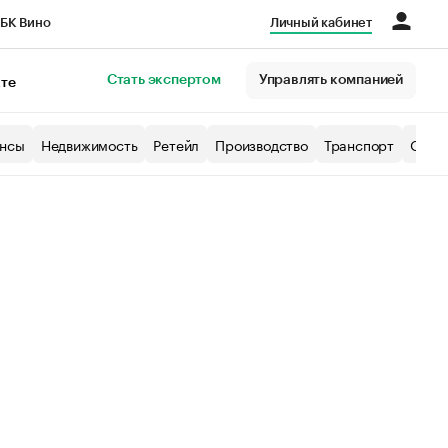
БК Вино
Личный кабинет
Город
Стать экспертом
Управлять компанией
кте
нсы
Недвижимость
Ретейл
Производство
Транспорт
Образ