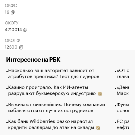
ОКФС
16
ОКОГУ
4210014
ОКОПФ
12300
Интересное на РБК
Насколько ваш авторитет зависит от
«От спо
атрибутов престижа? Тест для лидеров
глава к
Казино проиграло. Как ИИ-агенты
«Деньги
разрушают букмекерскую индустрию
Маск в 
Выживают сильнейших. Почему компании
Функции
избавляются от лучших сотрудников
основ э
Как банк Wildberries резко нарастил
ЕС раз
кредиты селлерам до атак на склады
нефти —