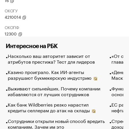
16
ОКОГУ
4210014
ОКОПФ
12300
Интересное на РБК
Насколько ваш авторитет зависит от
«От спо
атрибутов престижа? Тест для лидеров
глава к
Казино проиграло. Как ИИ-агенты
«Деньги
разрушают букмекерскую индустрию
Маск в 
Выживают сильнейших. Почему компании
Функции
избавляются от лучших сотрудников
основ э
Как банк Wildberries резко нарастил
ЕС раз
кредиты селлерам до атак на склады
нефти —
Сотрудники открыли новый способ вредить
Стресс 
компаниям. Зачем им это
доходов