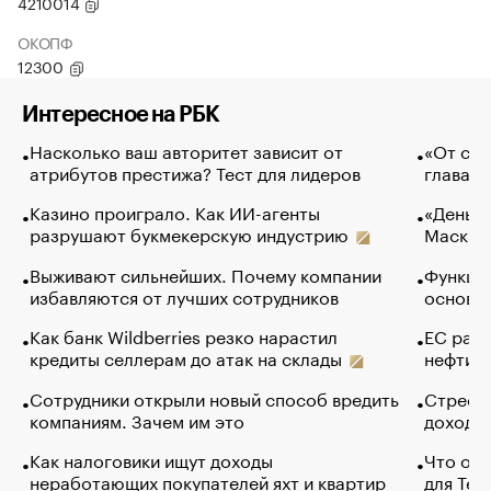
4210014
ОКОПФ
12300
Интересное на РБК
Насколько ваш авторитет зависит от
«От спо
атрибутов престижа? Тест для лидеров
глава к
Казино проиграло. Как ИИ-агенты
«Деньги
разрушают букмекерскую индустрию
Маск в 
Выживают сильнейших. Почему компании
Функции
избавляются от лучших сотрудников
основ э
Как банк Wildberries резко нарастил
ЕС раз
кредиты селлерам до атак на склады
нефти —
Сотрудники открыли новый способ вредить
Стресс 
компаниям. Зачем им это
доходов
Как налоговики ищут доходы
Что обв
неработающих покупателей яхт и квартир
для Tel