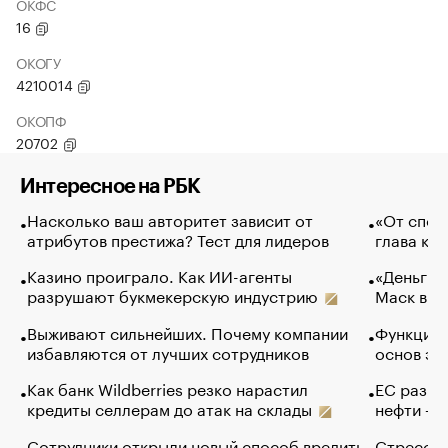
ОКФС
16
ОКОГУ
4210014
ОКОПФ
20702
Интересное на РБК
Насколько ваш авторитет зависит от
«От спор
атрибутов престижа? Тест для лидеров
глава ко
Казино проиграло. Как ИИ-агенты
«Деньги б
разрушают букмекерскую индустрию
Маск в и
Выживают сильнейших. Почему компании
Функции 
избавляются от лучших сотрудников
основ эф
Как банк Wildberries резко нарастил
ЕС разре
кредиты селлерам до атак на склады
нефти — 
Сотрудники открыли новый способ вредить
Стресс о