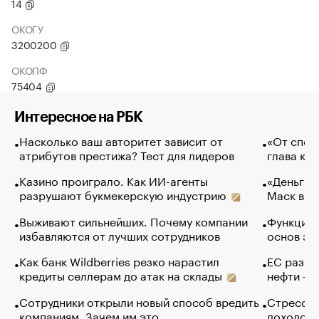
14
ОКОГУ
3200200
ОКОПФ
75404
Интересное на РБК
Насколько ваш авторитет зависит от
«От спор
атрибутов престижа? Тест для лидеров
глава ко
Казино проиграло. Как ИИ-агенты
«Деньги б
разрушают букмекерскую индустрию
Маск в и
Выживают сильнейших. Почему компании
Функции 
избавляются от лучших сотрудников
основ эф
Как банк Wildberries резко нарастил
ЕС разре
кредиты селлерам до атак на склады
нефти — 
Сотрудники открыли новый способ вредить
Стресс о
компаниям. Зачем им это
доходов 