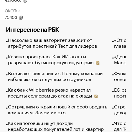
ОКОПФ
75403
Интересное на РБК
Насколько ваш авторитет зависит от
«От спо
атрибутов престижа? Тест для лидеров
глава к
Казино проиграло. Как ИИ-агенты
«Деньги
разрушают букмекерскую индустрию
Маск в 
Выживают сильнейших. Почему компании
Функции
избавляются от лучших сотрудников
основ э
Как банк Wildberries резко нарастил
ЕС раз
кредиты селлерам до атак на склады
нефти —
Сотрудники открыли новый способ вредить
Стресс 
компаниям. Зачем им это
доходов
Как налоговики ищут доходы
Что обв
неработающих покупателей яхт и квартир
для Tel