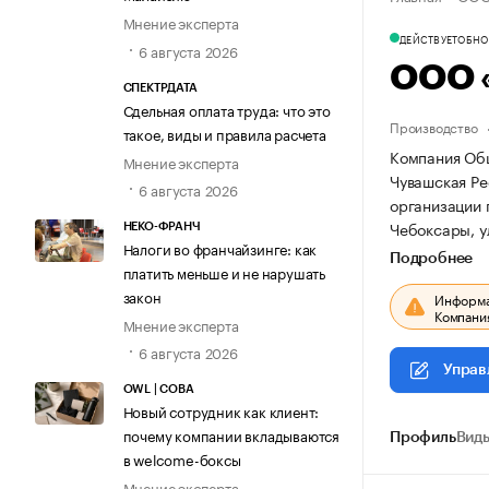
Мнение эксперта
ДЕЙСТВУЕТ
ОБНОВ
6 августа 2026
ООО 
СПЕКТРДАТА
Сдельная оплата труда: что это
Производство
такое, виды и правила расчета
Компания Общ
Мнение эксперта
Чувашская Рес
6 августа 2026
организации
Чебоксары, ул
НЕКО-ФРАНЧ
Налоги во франчайзинге: как
Подробнее
платить меньше и не нарушать
закон
Информац
Компания
Мнение эксперта
6 августа 2026
Управ
OWL | СОВА
Новый сотрудник как клиент:
почему компании вкладываются
Профиль
Виды
в welcome-боксы
Мнение эксперта