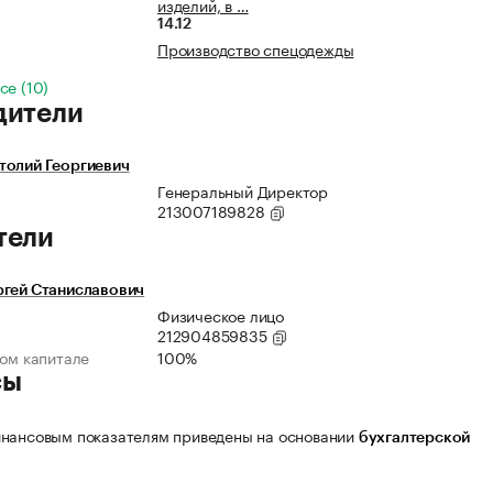
изделий, в …
14.12
Производство спецодежды
се (10)
дители
толий Георгиевич
Генеральный Директор
213007189828
тели
ргей Станиславович
Физическое лицо
212904859835
ном капитале
100%
сы
нансовым показателям приведены на основании
бухгалтерской