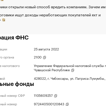
ики открыли новый способ вредить компаниям. Зачем им
оговики ищут доходы неработающих покупателей яхт и
р
рация ФНС
ации
25 августа 2022
го органа
2100
 налогового
Управление Федеральной налоговой службы 
Чувашской Республике
вой
428022, г. Чебоксары, ул. Патриса Лумумбы,
ьные фонды
нный номер СФР
1105609257
нный номер
972440500120843