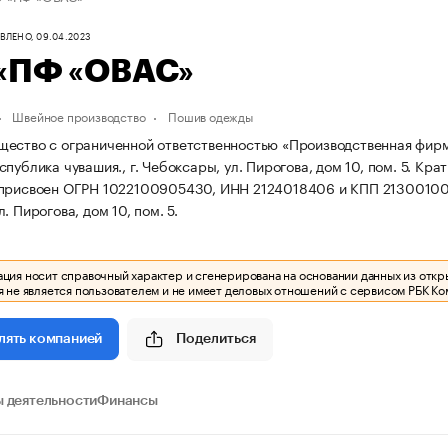
ЛЕНО, 09.04.2023
«ПФ «ОВАС»
Швейное производство
Пошив одежды
ество с ограниченной ответственностью «Производственная фирма
публика чувашия., г. Чебоксары, ул. Пирогова, дом 10, пом. 5.
Крат
 присвоен ОГРН 1022100905430, ИНН 2124018406 и КПП 2130010
. Пирогова, дом 10, пом. 5.
ия носит справочный характер и сгенерирована на основании данных из откр
 не является пользователем и не имеет деловых отношений с сервисом РБК Ко
Поделиться
лять компанией
 деятельности
Финансы