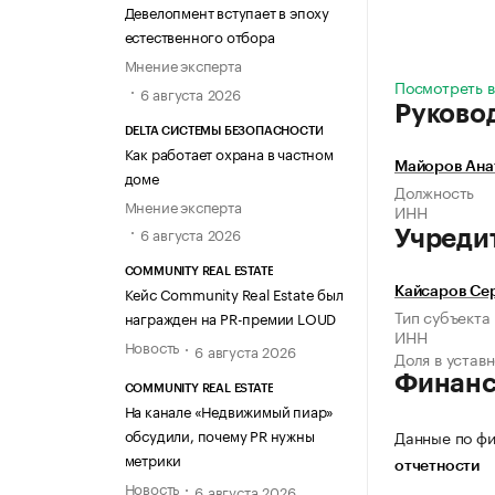
Девелопмент вступает в эпоху
естественного отбора
Мнение эксперта
Посмотреть в
6 августа 2026
Руково
DELTA СИСТЕМЫ БЕЗОПАСНОСТИ
Как работает охрана в частном
Майоров Ана
доме
Должность
Мнение эксперта
ИНН
6 августа 2026
Учреди
COMMUNITY REAL ESTATE
Кейс Community Real Estate был
Кайсаров Се
Тип субъекта
награжден на PR-премии LOUD
ИНН
Новость
6 августа 2026
Доля в устав
Финан
COMMUNITY REAL ESTATE
На канале «Недвижимый пиар»
обсудили, почему PR нужны
Данные по фи
метрики
отчетности
Новость
6 августа 2026