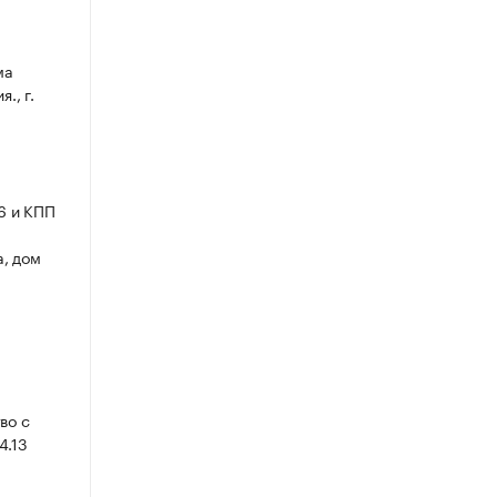
ма
., г.
6 и КПП
а, дом
во с
4.13