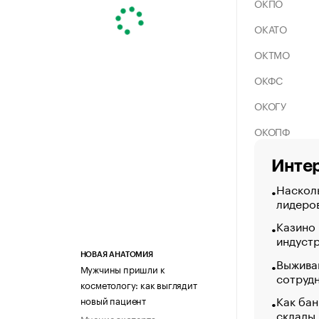
ОКПО
ОКАТО
ОКТМО
ОКФС
ОКОГУ
ОКОПФ
Интер
Насколь
лидеро
Казино
индуст
НОВАЯ АНАТОМИЯ
Выжива
Мужчины пришли к
сотруд
косметологу: как выглядит
Как бан
новый пациент
склады
Мнение эксперта