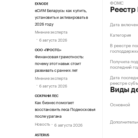
ФОМС
EXNODE
Реестр
еСИМ Беларусь: как купить,
установить и активировать в
2026 году
Дата включе
Мнение эксперта
Категория
6 августа 2026
В реестре по
господдержк
ООО «ПРОСТО.»
Финансовая грамотность:
Получила под
почему этот навык стоит
последний го
развивать с ранних лет
Дата последн
Мнение эксперта
реестре суб
6 августа 2026
Виды д
СОХРАНИ ЛЕС
Как бизнес помогает
Основной
восстановить леса Подмосковья
после урагана
Дополнитель
Новость
6 августа 2026
ASTERUS