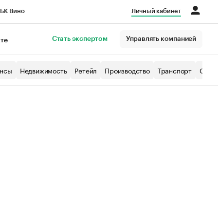
БК Вино
Личный кабинет
Город
Стать экспертом
Управлять компанией
кте
нсы
Недвижимость
Ретейл
Производство
Транспорт
Образ