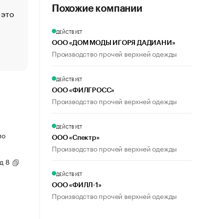
Похожие компании
 это
Стресс обеспеченных людей: почему рост доходов 
счастья
ДЕЙСТВУЕТ
Что обвинения против Павла Дурова значат для Tele
ООО «ДОМ МОДЫ ИГОРЯ ДАДИАНИ»
пользователей
Производство прочей верхней одежды
ДЕЙСТВУЕТ
ООО «ФИЛГРОСС»
Производство прочей верхней одежды
ДЕЙСТВУЕТ
по
ООО «Спектр»
Производство прочей верхней одежды
 д 8
ДЕЙСТВУЕТ
ООО «ФИЛЛ-1»
Производство прочей верхней одежды