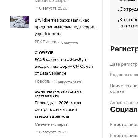
Сотрудн
6 августа 2026
Как нал
В Wildberries рассказали, как
кварти
предпринимателям подтвердить
ущерб от атак
РБК Бизнес
6 августа
Регист
GLOWBYTE
РСХБ совместно с GlowByte
Дата регистр
внедрил платформу CM Ocean
от Data Sapience
Код налогово
Новость
6 августа 2026
Наименование
органа
ФОНД «НАУКА. ИСКУССТВО.
ТЕХНОЛОГИИ»
Адрес налого
Персеиды — 2026: когда
смотреть самый яркий
Социал
звездопад августа
Мнение эксперта
Регистрацио
6 августа 2026
Регистрацио