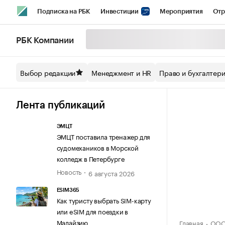
Подписка на РБК
Инвестиции
Мероприятия
Отр
Спорт
Школа управления РБК
РБК Образование
РБ
РБК Компании
Стиль
Крипто
РБК Бизнес-среда
Дискуссионный кл
Выбор редакции
Менеджмент и HR
Право и бухгалтер
Спецпроекты СПб
Конференции СПб
Спецпроекты
Технологии и медиа
Финансы
Рынок наличной валют
Лента публикаций
ЭМЦТ
ЭМЦТ поставила тренажер для
судомехаников в Морской
колледж в Петербурге
Новость
6 августа 2026
ESIM365
Как туристу выбрать SIM-карту
или eSIM для поездки в
Малайзию
Главная
ООО