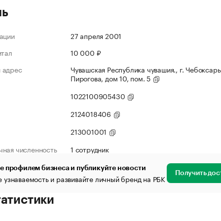
ль
ации
27 апреля 2001
итал
10 000 ₽
 адрес
Чувашская Республика чувашия., г. Чебоксары
Пирогова, дом 10, пом. 5
1022100905430
2124018406
213001001
чная численность
1 сотрудник
е профилем бизнеса и публикуйте новости
Получить дос
 узнаваемость и развивайте личный бренд на РБК
татистики