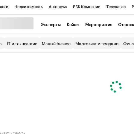
асли
Недвижимость
Autonews
РБК Компании
Телеканал
Р
К Курсы
РБК Life
Тренды
Визионеры
Национальные проекты
Эксперты
Кейсы
Мероприятия
О прое
уб
Исследования
Кредитные рейтинги
Франшизы
Газета
ия
IT и технологии
Малый бизнес
Маркетинг и продажи
Фина
Проверка контрагентов
Политика
Экономика
Бизнес
ы
 «ПФ «ОВАС»