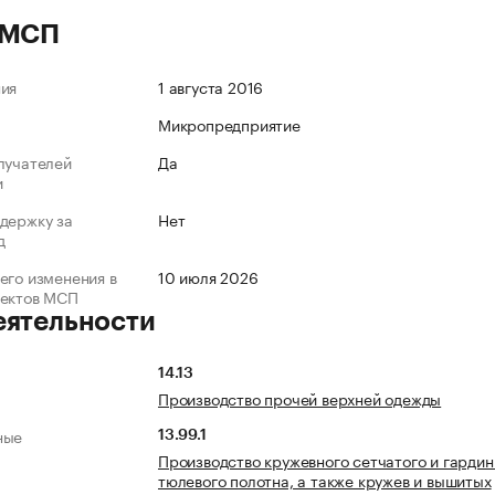
 МСП
ния
1 августа 2016
Микропредприятие
лучателей
Да
и
держку за
Нет
д
его изменения в
10 июля 2026
ъектов МСП
еятельности
14.13
Производство прочей верхней одежды
ные
13.99.1
Производство кружевного сетчатого и гардин
тюлевого полотна, а также кружев и вышитых