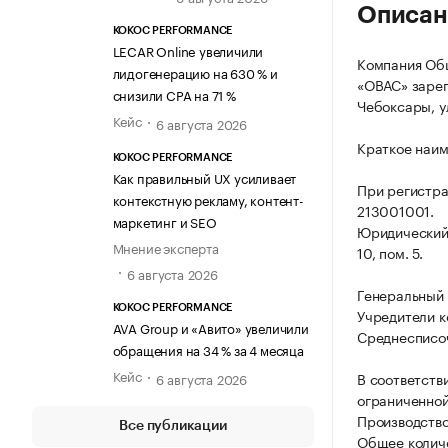
Описан
KOKOC PERFORMANCE
LECAR Online увеличили
Компания Общ
лидогенерацию на 630 % и
«ОВАС» зарег
снизили CPA на 71 %
Чебоксары, ул
Кейс
6 августа 2026
Краткое наи
KOKOC PERFORMANCE
Как правильный UX усиливает
При регистр
контекстную рекламу, контент-
213001001.
маркетинг и SEO
Юридический 
Мнение эксперта
10, пом. 5.
6 августа 2026
Генеральный 
KOKOC PERFORMANCE
Учредители к
AVA Group и «Авито» увеличили
Среднесписоч
обращения на 34 % за 4 месяца
Кейс
В соответств
6 августа 2026
ограниченной
Производство
Все публикации
Общее количе