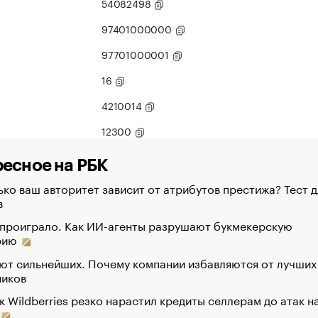
54082498
97401000000
97701000001
16
4210014
12300
есное на РБК
ко ваш авторитет зависит от атрибутов престижа? Тест д
в
 проиграло. Как ИИ-агенты разрушают букмекерскую
рию
ют сильнейших. Почему компании избавляются от лучших
ников
к Wildberries резко нарастил кредиты селлерам до атак н