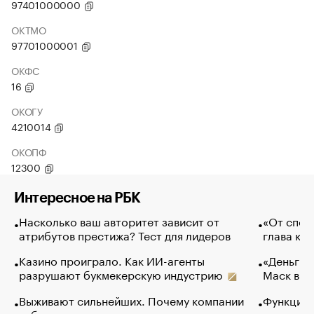
97401000000
ОКТМО
97701000001
ОКФС
16
ОКОГУ
4210014
ОКОПФ
12300
Интересное на РБК
Насколько ваш авторитет зависит от
«От спор
атрибутов престижа? Тест для лидеров
глава ко
Казино проиграло. Как ИИ-агенты
«Деньги б
разрушают букмекерскую индустрию
Маск в и
Выживают сильнейших. Почему компании
Функции 
избавляются от лучших сотрудников
основ эф