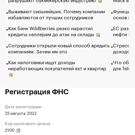
Выживают сильнейших. Почему компании
Функции 
избавляются от лучших сотрудников
основ эф
Как банк Wildberries резко нарастил
ЕС разре
кредиты селлерам до атак на склады
нефти — 
Сотрудники открыли новый способ вредить
Стресс о
компаниям. Зачем им это
доходов 
Как налоговики ищут доходы
Что обви
неработающих покупателей яхт и квартир
для Tele
Регистрация ФНС
Дата регистрации
25 августа 2022
Код налогового органа
2100