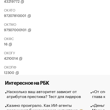
43219772
ОКАТО
97207810001
ОКТМО
97507000101
ОКФС
16
ОКОГУ
4210014
ОКОПФ
12300
Интересное на РБК
Насколько ваш авторитет зависит от
«От спор
атрибутов престижа? Тест для лидеров
глава ко
Казино проиграло. Как ИИ-агенты
«Деньги б
разрушают букмекерскую индустрию
Маск в и