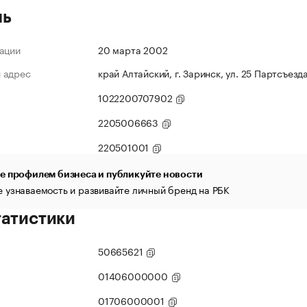
ль
ации
20 марта 2002
 адрес
край Алтайский, г. Заринск, ул. 25 Партсъезда
1022200707902
2205006663
220501001
е профилем бизнеса и публикуйте новости
 узнаваемость и развивайте личный бренд на РБК
татистики
50665621
01406000000
01706000001