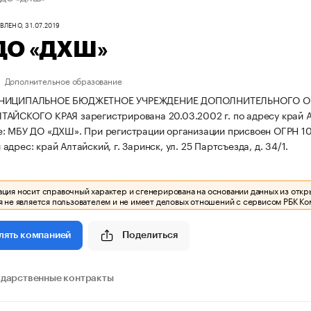
ЛЕНО, 31.07.2019
ДО «ДХШ»
Дополнительное образование
УНИЦИПАЛЬНОЕ БЮДЖЕТНОЕ УЧРЕЖДЕНИЕ ДОПОЛНИТЕЛЬНОГО О
АЙСКОГО КРАЯ зарегистрирована 20.03.2002 г. по адресу край Алта
е: МБУ ДО «ДХШ».
При регистрации организации присвоен ОГРН 
дрес: край Алтайский, г. Заринск, ул. 25 Партсъезда, д. 34/1.
ия носит справочный характер и сгенерирована на основании данных из откр
 не является пользователем и не имеет деловых отношений с сервисом РБК Ко
Поделиться
лять компанией
ударственные контракты