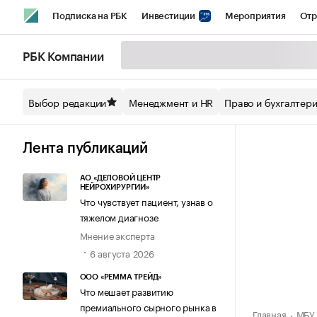
Подписка на РБК
Инвестиции
Мероприятия
Отр
Спорт
Школа управления РБК
РБК Образование
РБ
РБК Компании
Стиль
Крипто
РБК Бизнес-среда
Дискуссионный кл
Выбор редакции
Менеджмент и HR
Право и бухгалтер
Спецпроекты СПб
Конференции СПб
Спецпроекты
Технологии и медиа
Финансы
Рынок наличной валют
Лента публикаций
АО «ДЕЛОВОЙ ЦЕНТР
НЕЙРОХИРУРГИИ»
Что чувствует пациент, узнав о
тяжелом диагнозе
Мнение эксперта
6 августа 2026
ООО «РЕММА ТРЕЙД»
Что мешает развитию
премиального сырного рынка в
Главная
МБУ