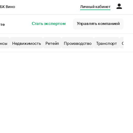
БК Вино
Личный кабинет
Город
Стать экспертом
Управлять компанией
кте
нсы
Недвижимость
Ретейл
Производство
Транспорт
Образ