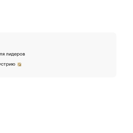
для лидеров
дустрию