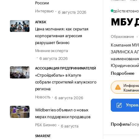
России
Интервью
6 августа 2026
ДЕЙСТВУЕТ
ОБНОВ
МБУ 
АПКБК
Цена молчания: как скрытая
корпоративная агрессия
Образование
разрушает бизнес
Компания М
Мнение эксперта
ЗАРИНСКА АЛТ
наименовани
6 августа 2026
Юридический а
АССОЦИАЦИЯ ПРЕДПРИНИМАТЕЛЕЙ
Подробнее
«Стройдебаты» в Калуге
собрали строителей калужского
Информац
региона
Компания
Новость
6 августа 2026
Управ
Wildberries объявил о новых
мерах поддержки продавцов
РБК Бизнес
6 августа
Профиль
Гос
SMARENT