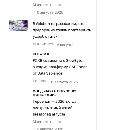
Мнение эксперта
6 августа 2026
В Wildberries рассказали, как
предпринимателям подтвердить
ущерб от атак
РБК Бизнес
6 августа
GLOWBYTE
РСХБ совместно с GlowByte
внедрил платформу CM Ocean
от Data Sapience
Новость
6 августа 2026
ФОНД «НАУКА. ИСКУССТВО.
ТЕХНОЛОГИИ»
Персеиды — 2026: когда
смотреть самый яркий
звездопад августа
Мнение эксперта
6 августа 2026