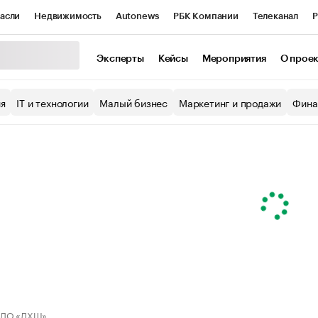
асли
Недвижимость
Autonews
РБК Компании
Телеканал
Р
К Курсы
РБК Life
Тренды
Визионеры
Национальные проекты
Эксперты
Кейсы
Мероприятия
О прое
уб
Исследования
Кредитные рейтинги
Франшизы
Газета
ия
IT и технологии
Малый бизнес
Маркетинг и продажи
Фина
Проверка контрагентов
Политика
Экономика
Бизнес
ы
 ДО «ДХШ»