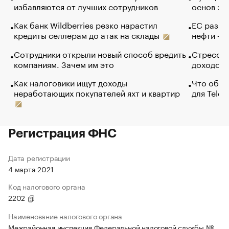
избавляются от лучших сотрудников
основ эф
Как банк Wildberries резко нарастил
ЕС разре
кредиты селлерам до атак на склады
нефти — 
Сотрудники открыли новый способ вредить
Стресс о
компаниям. Зачем им это
доходов 
Как налоговики ищут доходы
Что обви
неработающих покупателей яхт и квартир
для Tele
Регистрация ФНС
Дата регистрации
4 марта 2021
Код налогового органа
2202
Наименование налогового органа
Межрайонная инспекция Федеральной налоговой службы №