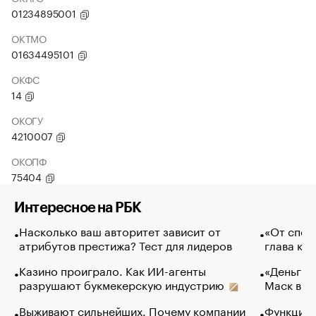
01234895001
ОКТМО
01634495101
ОКФС
14
ОКОГУ
4210007
ОКОПФ
75404
Интересное на РБК
Насколько ваш авторитет зависит от
«От спор
атрибутов престижа? Тест для лидеров
глава ко
Казино проиграло. Как ИИ-агенты
«Деньги б
разрушают букмекерскую индустрию
Маск в и
Выживают сильнейших. Почему компании
Функции 