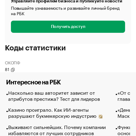
Управляйте профилем бизнеса и публикуйте новости
Повышайте узнаваемость и развивайте личный бренд
на РБК
Получить доступ
Коды статистики
ОКОПФ
81
Интересное на РБК
Насколько ваш авторитет зависит от
«От спо
атрибутов престижа? Тест для лидеров
глава к
Казино проиграло. Как ИИ-агенты
«Деньги
разрушают букмекерскую индустрию
Маск в 
Выживают сильнейших. Почему компании
Функции
избавляются от лучших сотрудников
основ э