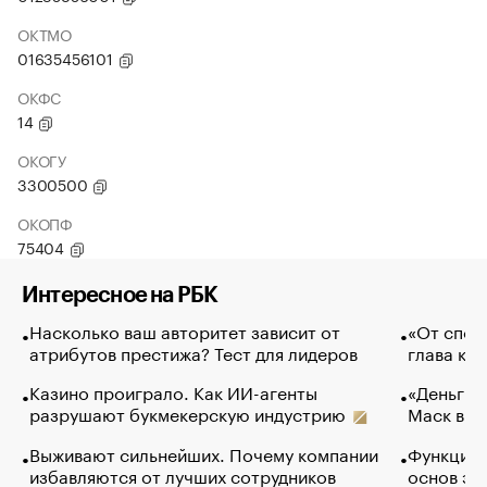
ОКТМО
01635456101
ОКФС
14
ОКОГУ
3300500
ОКОПФ
75404
Интересное на РБК
Насколько ваш авторитет зависит от
«От спор
атрибутов престижа? Тест для лидеров
глава ко
Казино проиграло. Как ИИ-агенты
«Деньги б
разрушают букмекерскую индустрию
Маск в и
Выживают сильнейших. Почему компании
Функции 
избавляются от лучших сотрудников
основ эф