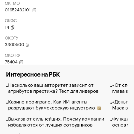
ОКТМО
01652432101
ОКФС
14
ОКОГУ
3300500
ОКОПФ
75404
Интересное на РБК
Насколько ваш авторитет зависит от
«От спор
атрибутов престижа? Тест для лидеров
глава ко
Казино проиграло. Как ИИ-агенты
«Деньги б
разрушают букмекерскую индустрию
Маск в и
Выживают сильнейших. Почему компании
Функции 
избавляются от лучших сотрудников
основ эф