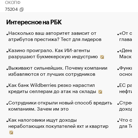
ОКОПФ
75204
Интересное на РБК
Насколько ваш авторитет зависит от
«От спо
атрибутов престижа? Тест для лидеров
глава к
Казино проиграло. Как ИИ-агенты
«Деньги
разрушают букмекерскую индустрию
Маск в 
Выживают сильнейших. Почему компании
Функции
избавляются от лучших сотрудников
основ э
Как банк Wildberries резко нарастил
ЕС раз
кредиты селлерам до атак на склады
нефти —
Сотрудники открыли новый способ вредить
Стресс 
компаниям. Зачем им это
доходов
Как налоговики ищут доходы
Что обв
неработающих покупателей яхт и квартир
для Tel