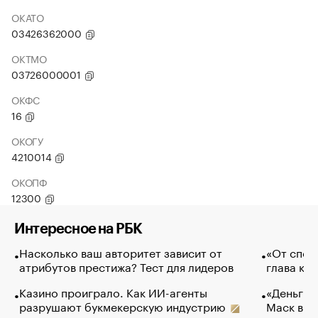
ОКАТО
03426362000
ОКТМО
03726000001
ОКФС
16
ОКОГУ
4210014
ОКОПФ
12300
Интересное на РБК
Насколько ваш авторитет зависит от
«От спор
атрибутов престижа? Тест для лидеров
глава ко
Казино проиграло. Как ИИ-агенты
«Деньги б
разрушают букмекерскую индустрию
Маск в и