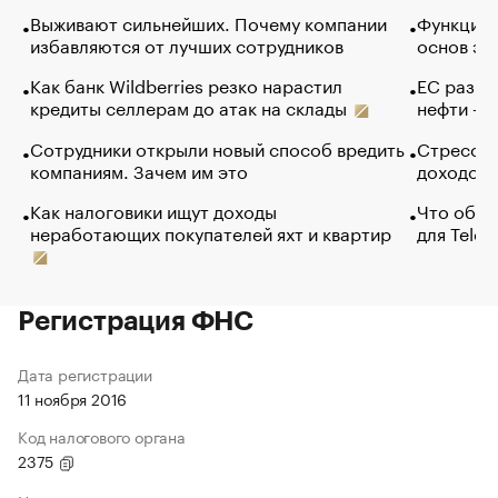
Выживают сильнейших. Почему компании
Функции 
избавляются от лучших сотрудников
основ эф
Как банк Wildberries резко нарастил
ЕС разре
кредиты селлерам до атак на склады
нефти — 
Сотрудники открыли новый способ вредить
Стресс о
компаниям. Зачем им это
доходов 
Как налоговики ищут доходы
Что обви
неработающих покупателей яхт и квартир
для Tele
Регистрация ФНС
Дата регистрации
11 ноября 2016
Код налогового органа
2375